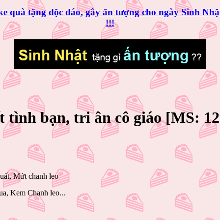
ke
quà tặng độc đáo, gây ấn tượng cho ngày
Sinh Nhậ
!!!
t tình bạn, tri ân cô giáo [MS: 
quất, Mứt chanh leo
a, Kem Chanh leo...