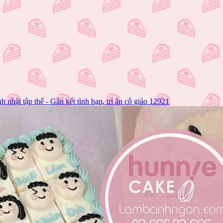
h nhật tập thể - Gắn kết tình bạn, tri ân cô giáo 12921