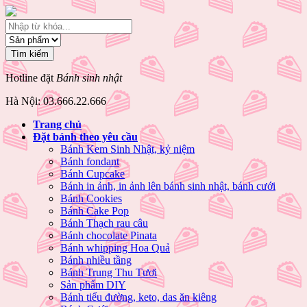
Hotline đặt
Bánh sinh nhật
Hà Nội: 03.666.22.666
Trang chủ
Đặt bánh theo yêu cầu
Bánh Kem Sinh Nhật, kỷ niệm
Bánh fondant
Bánh Cupcake
Bánh in ảnh, in ảnh lên bánh sinh nhật, bánh cưới
Bánh Cookies
Bánh Cake Pop
Bánh Thạch rau câu
Bánh chocolate Pinata
Bánh whipping Hoa Quả
Bánh nhiều tầng
Bánh Trung Thu Tươi
Sản phẩm DIY
Bánh tiểu đường, keto, das ăn kiêng