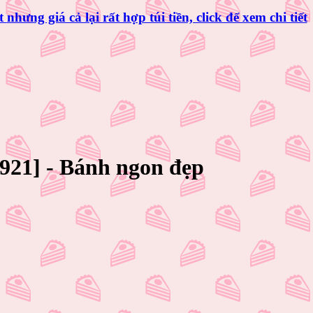
t
nhưng giá cả lại rất hợp túi tiền, click để xem chi tiết
12921] - Bánh ngon đẹp