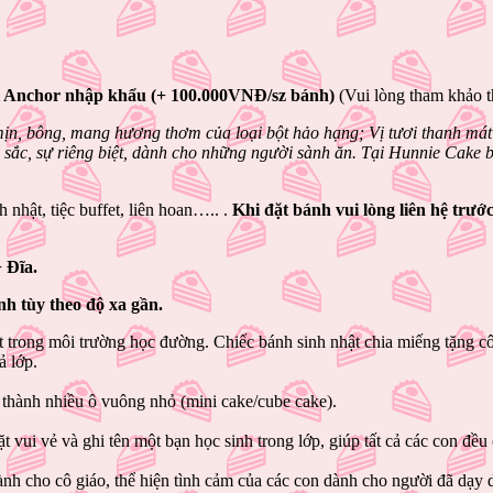
 Anchor nhập khẩu (+ 100.000VNĐ/sz bánh)
(Vui lòng tham khảo t
n, bông, mang hương thơm của loại bột hảo hạng; Vị tươi thanh mát 
 sắc, sự riêng biệt, dành cho những người sành ăn. Tại Hunnie Cake
 nhật, tiệc buffet, liên hoan….. .
Khi đặt bánh vui lòng liên hệ trướ
+ Đĩa.
nh tùy theo độ xa gần.
ong môi trường học đường. Chiếc bánh sinh nhật chia miếng tặng cô g
ả lớp.
 thành nhiều ô vuông nhỏ (mini cake/cube cake).
 vui vẻ và ghi tên một bạn học sinh trong lớp, giúp tất cả các con đều
ành cho cô giáo, thể hiện tình cảm của các con dành cho người đã dạy 