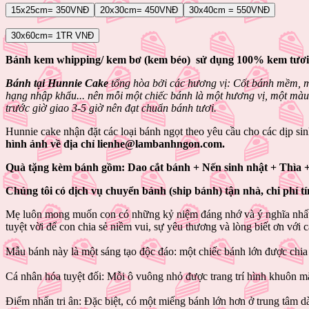
15x25cm= 350VNĐ
20x30cm= 450VNĐ
30x40cm = 550VNĐ
30x60cm= 1TR VNĐ
Bánh kem whipping/ kem bơ (kem béo) sử dụng 100% kem tươi
Bánh tại Hunnie Cake
tổng hòa bởi các hương vị: Cốt bánh mềm, mị
hạng nhập khẩu... nên mỗi một chiếc bánh là một hương vị, một màu
trước giờ giao 3-5 giờ nên đạt chuẩn bánh tươi.
Hunnie cake nhận đặt các loại bánh ngọt theo yêu cầu cho các dịp sinh
hình ảnh về địa chỉ
lienhe@lambanhngon.com
.
Quà tặng kèm bánh gồm: Dao cắt bánh + Nến sinh nhật + Thìa 
Chúng tôi có dịch vụ chuyển bánh (ship bánh) tận nhà, chi phí tí
Mẹ luôn mong muốn con có những kỷ niệm đáng nhớ và ý nghĩa nhất tr
tuyệt vời để con chia sẻ niềm vui, sự yêu thương và lòng biết ơn với c
Mẫu bánh này là một sáng tạo độc đáo: một chiếc bánh lớn được chia
Cá nhân hóa tuyệt đối: Mỗi ô vuông nhỏ được trang trí hình khuôn mặt
Điểm nhấn tri ân: Đặc biệt, có một miếng bánh lớn hơn ở trung tâm d