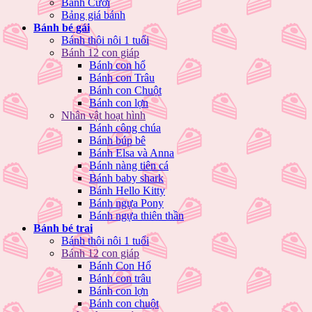
Bánh Cưới
Bảng giá bánh
Bánh bé gái
Bánh thôi nôi 1 tuổi
Bánh 12 con giáp
Bánh con hổ
Bánh con Trâu
Bánh con Chuột
Bánh con lợn
Nhân vật hoạt hình
Bánh công chúa
Bánh búp bê
Bánh Elsa và Anna
Bánh nàng tiên cá
Bánh baby shark
Bánh Hello Kitty
Bánh ngựa Pony
Bánh ngựa thiên thần
Bánh bé trai
Bánh thôi nôi 1 tuổi
Bánh 12 con giáp
Bánh Con Hổ
Bánh con trâu
Bánh con lợn
Bánh con chuột