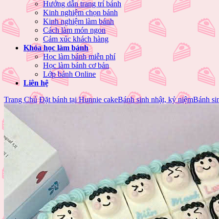
Hướng dẫn trang trí bánh
Kinh nghiệm chọn bánh
Kinh nghiệm làm bánh
Cách làm món ngon
Cảm xúc khách hàng
Khóa học làm bánh
Học làm bánh miễn phí
Học làm bánh cơ bản
Lớp bánh Online
Liên hệ
Trang Chủ
Đặt bánh tại Hunnie cake
Bánh sinh nhật, kỷ niệm
Bánh sin