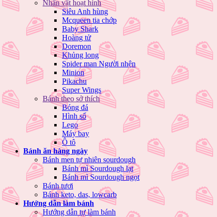
Nhân vật hoạt hình
Siêu Anh hùng
Mcqueen tia chớp
Baby Shark
Hoàng tử
Doremon
Khủng long
Spider man Người nhện
Minion
Pikachu
Super Wings
Bánh theo sở thích
Bóng đá
Hình số
Lego
Máy bay
Ô tô
Bánh ăn hàng ngày
Bánh men tự nhiên sourdough
Bánh mì Sourdough lạt
Bánh mì Sourdough ngọt
Bánh tươi
Bánh keto, das, lowcarb
Hướng dẫn làm bánh
Hướng dẫn tự làm bánh