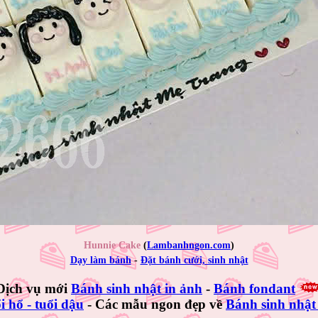
Hunnie Cake
(
Lambanhngon.com
)
Dạy làm bánh
-
Đặt bánh cưới, sinh nhật
Dịch vụ mới
Bánh sinh nhật in ảnh
-
Bánh fondant
i hổ - tuổi dậu
- Các mẫu ngon đẹp về
Bánh sinh nhật 