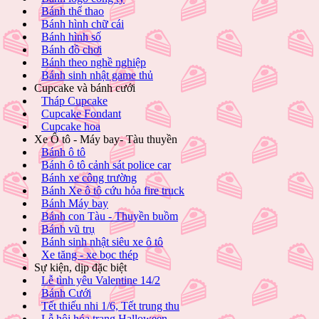
Bánh thể thao
Bánh hình chữ cái
Bánh hình số
Bánh đồ chơi
Bánh theo nghề nghiệp
Bánh sinh nhật game thủ
Cupcake và bánh cưới
Tháp Cupcake
Cupcake Fondant
Cupcake hoa
Xe Ô tô - Máy bay- Tàu thuyền
Bánh ô tô
Bánh ô tô cảnh sát police car
Bánh xe công trường
Bánh Xe ô tô cứu hỏa fire truck
Bánh Máy bay
Bánh con Tàu - Thuyền buồm
Bánh vũ trụ
Bánh sinh nhật siêu xe ô tô
Xe tăng - xe bọc thép
Sự kiện, dịp đặc biệt
Lễ tình yêu Valentine 14/2
Bánh Cưới
Tết thiếu nhi 1/6, Tết trung thu
Lễ hội hóa trang Halloween