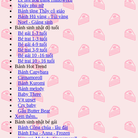
Ngày phụ nữ
Bánh tặng Thầy cô giáo
Bánh Hũ vàng - Túi vàng
Noel - Giáng sinh
Bánh sinh nhật độ tuổi
Bé gái 1-3 tuổi
Bé trai 1-3 tuổi
Bé gái 4-9 tuổi
Bé trai 3-9 tuổi
Bé gái 10 -16 tuổi
Bé trai 10 - 16 tuổi
Bánh Hot Trend
Bánh Capybara
Cinnamoroll
Bánh Kuromi
Bánh melody
Baby Three
Vịt upset
Cry baby
Gấu Butter Bear
Xem thêm..
Bánh sinh nhật bé gái
Bánh Công chúa - lâu đài
Bánh Elsa - Anna - Frozen