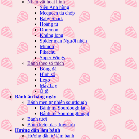
Nhân vật hoạt hình
Siêu Anh hùng
Mcqueen tia chớp
Baby Shark
Hoàng tử
Doremon
Khủng long
Spider man Người nhện
Minion
Pikachu
Super Wings
Bánh theo sở thích
Bóng đá
Hình số
Lego
Máy bay
Ô tô
Bánh ăn hàng ngày
Bánh men tự nhiên sourdough
Bánh mì Sourdough lạt
Bánh mì Sourdough ngọt
Bánh tươi
Bánh keto, das, lowcarb
Hướng dẫn làm bánh
Hướng dẫn tự làm bánh