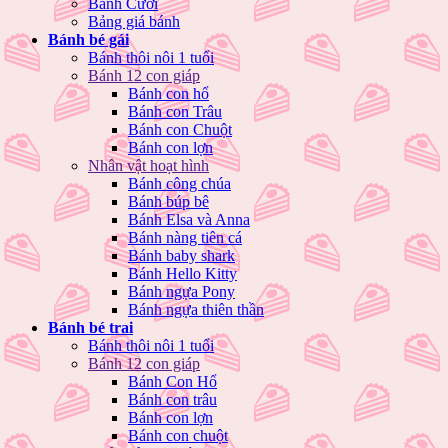
Bánh Cưới
Bảng giá bánh
Bánh bé gái
Bánh thôi nôi 1 tuổi
Bánh 12 con giáp
Bánh con hổ
Bánh con Trâu
Bánh con Chuột
Bánh con lợn
Nhân vật hoạt hình
Bánh công chúa
Bánh búp bê
Bánh Elsa và Anna
Bánh nàng tiên cá
Bánh baby shark
Bánh Hello Kitty
Bánh ngựa Pony
Bánh ngựa thiên thần
Bánh bé trai
Bánh thôi nôi 1 tuổi
Bánh 12 con giáp
Bánh Con Hổ
Bánh con trâu
Bánh con lợn
Bánh con chuột