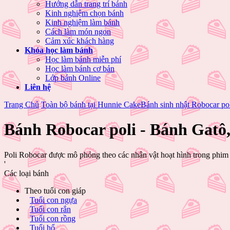
Hướng dẫn trang trí bánh
Kinh nghiệm chọn bánh
Kinh nghiệm làm bánh
Cách làm món ngon
Cảm xúc khách hàng
Khóa học làm bánh
Học làm bánh miễn phí
Học làm bánh cơ bản
Lớp bánh Online
Liên hệ
Trang Chủ
Toàn bộ bánh tại Hunnie Cake
Bánh sinh nhật Robocar po
Bánh Robocar poli - Bánh Gatô
Poli Robocar được mô phỏng theo các nhân vật hoạt hình trong phim 
'
Các loại bánh
Theo tuổi con giáp
Tuổi con ngựa
Tuổi con rắn
Tuổi con rồng
Tuổi hổ