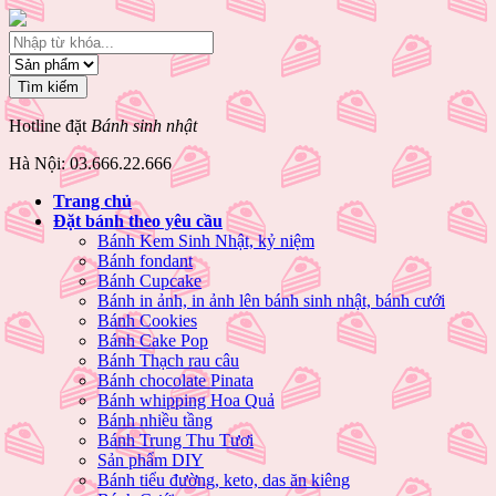
Hotline đặt
Bánh sinh nhật
Hà Nội: 03.666.22.666
Trang chủ
Đặt bánh theo yêu cầu
Bánh Kem Sinh Nhật, kỷ niệm
Bánh fondant
Bánh Cupcake
Bánh in ảnh, in ảnh lên bánh sinh nhật, bánh cưới
Bánh Cookies
Bánh Cake Pop
Bánh Thạch rau câu
Bánh chocolate Pinata
Bánh whipping Hoa Quả
Bánh nhiều tầng
Bánh Trung Thu Tươi
Sản phẩm DIY
Bánh tiểu đường, keto, das ăn kiêng