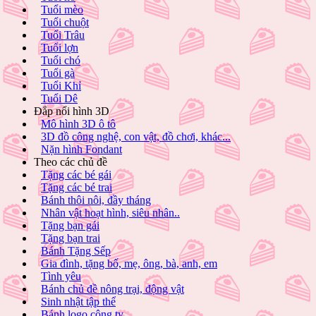
Tuổi mèo
Tuổi chuột
Tuổi Trâu
Tuổi lợn
Tuổi chó
Tuổi gà
Tuổi Khỉ
Tuổi Dê
Đắp nổi hình 3D
Mô hình 3D ô tô
3D đồ công nghệ, con vật, đồ chơi, khác...
Nặn hình Fondant
Theo các chủ đề
Tặng các bé gái
Tặng các bé trai
Bánh thôi nôi, đầy tháng
Nhân vật hoạt hình, siêu nhân..
Tặng bạn gái
Tặng bạn trai
Bánh Tặng Sếp
Gia đình, tặng bố, mẹ, ông, bà, anh, em
Tình yêu
Bánh chủ đề nông trại, động vật
Sinh nhật tập thể
Bánh logo công ty