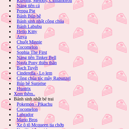
Kuromi, Melody, Cinnamoroll
Nàng tiên cá
Peppa Pig
Bánh Búp bê
Bánh sinh nhật công chúa
Bánh Labubu
Hello Kitty
Anya
Chuột Minnie
Cocomelon
Sophia The First
Nàng tiên Tinker Bell
Ngựa Pony thiên thần
Bạch Tuyết
Cinderella - Lọ lem
Công chúa tóc mây Rapunzel
Búp bê Surprise
Huntrix
Xem thêm..
Bánh sinh nhật bé trai
Pokemon - Pikachu
Cocomelon
Labrador
Mario Bros
Xe ô tô Mcqueen tia chớp