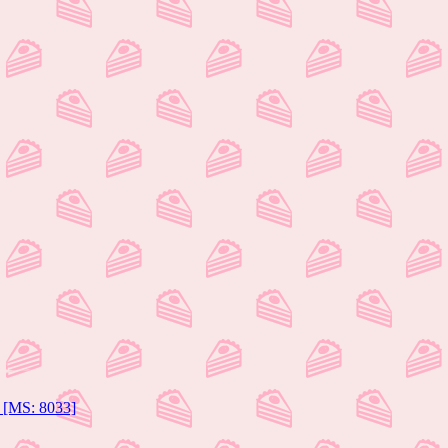
g [MS: 8033]