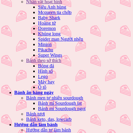
Nhân vật hoạt hình
Siêu Anh hùng
Mcqueen tia chớp
Baby Shark
Hoàng tử
Doremon
Khủng long
Spider man Người nhện
Minion
Pikachu
Super Wings
Bánh theo sở thích
Bóng đá
Hình số
Lego
Máy bay
Ô tô
Bánh ăn hàng ngày
Bánh men tự nhiên sourdough
Bánh mì Sourdough lạt
Bánh mì Sourdough ngọt
Bánh tươi
Bánh keto, das, lowcarb
Hướng dẫn làm bánh
Hướng dẫn tự làm bánh