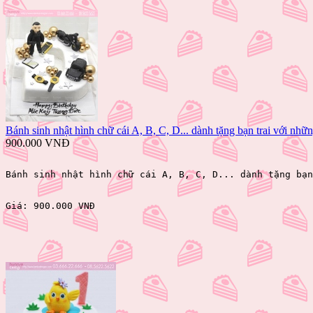
Bánh sinh nhật hình chữ cái A, B, C, D... dành tặng bạn trai với nhữ
900.000 VNĐ
Bánh sinh nhật hình chữ cái A, B, C, D... dành tặng bạn
Giá: 
900.000 VNĐ 