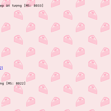
ẹp ấn tượng [MS: 8033]
2]
ng [MS: 8022]