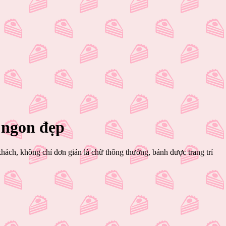
 ngon đẹp
khách, không chỉ đơn giản là chữ thông thường, bánh được trang trí