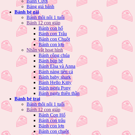
Bánh Cưới
Bảng giá bánh
Bánh bé gái
Bánh thôi nôi 1 tuổi
Bánh 12 con giáp
Bánh con hổ
Bánh con Trâu
Bánh con Chuột
Bánh con lợn
Nhân vật hoạt hình
Bánh công chúa
Bánh búp bê
Bánh Elsa và Anna
Bánh nàng tiên cá
Bánh baby shark
Bánh Hello Kitty
Bánh ngựa Pony
Bánh ngựa thiên thần
Bánh bé trai
Bánh thôi nôi 1 tuổi
Bánh 12 con giáp
Bánh Con Hổ
Bánh con trâu
Bánh con lợn
Bánh con chuột