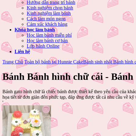
Hướng dẫn trang trí bánh
Kinh nghiệm chọn bánh
Kinh nghiệm làm bánh
Cách làm món ngon
Cảm xúc khách hàng
Khóa học làm bánh
Học làm bánh miễn phí
Học làm bánh cơ bản
Lớp bánh Online
Liên hệ
Trang Chủ
Toàn bộ bánh tại Hunnie Cake
Bánh sinh nhật Bánh hình 
Bánh Bánh hình chữ cái - Bánh
Bánh gato hình chữ là chiếc bánh được thiết kế theo yêu cầu của khá
họa tiết từ đơn giản đến phức tạp, đáp ứng được tất cả nhu cầu về kỹ
'