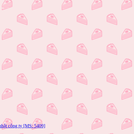
 nhật công ty [MS: 5409]