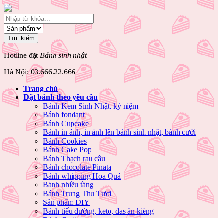
Hotline đặt
Bánh sinh nhật
Hà Nội: 03.666.22.666
Trang chủ
Đặt bánh theo yêu cầu
Bánh Kem Sinh Nhật, kỷ niệm
Bánh fondant
Bánh Cupcake
Bánh in ảnh, in ảnh lên bánh sinh nhật, bánh cưới
Bánh Cookies
Bánh Cake Pop
Bánh Thạch rau câu
Bánh chocolate Pinata
Bánh whipping Hoa Quả
Bánh nhiều tầng
Bánh Trung Thu Tươi
Sản phẩm DIY
Bánh tiểu đường, keto, das ăn kiêng