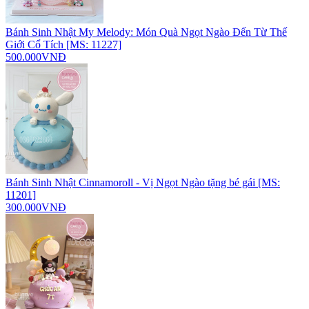
Bánh Sinh Nhật My Melody: Món Quà Ngọt Ngào Đến Từ Thế
Giới Cổ Tích [MS: 11227]
500.000VNĐ
Bánh Sinh Nhật Cinnamoroll - Vị Ngọt Ngào tặng bé gái [MS:
11201]
300.000VNĐ