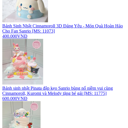
Bánh Sinh Nhật Cinnamoroll 3D Đáng Yêu - Món Quà Hoàn Hảo
Cho Fan Sanrio [MS: 11073]
400.000VNĐ
Bánh sinh nhật Pinata đập kẹo Sanrio bùng nổ niềm vui cùng
Cinnamoroll, Kuromi và Melody tặng bé gái [MS: 11775]
600.000VNĐ