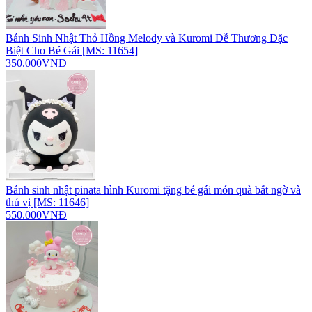
Bánh Sinh Nhật Thỏ Hồng Melody và Kuromi Dễ Thương Đặc
Biệt Cho Bé Gái [MS: 11654]
350.000VNĐ
Bánh sinh nhật pinata hình Kuromi tặng bé gái món quà bất ngờ và
thú vị [MS: 11646]
550.000VNĐ