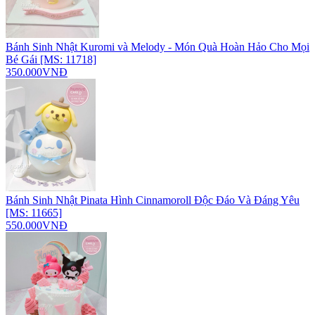
Bánh Sinh Nhật Kuromi và Melody - Món Quà Hoàn Hảo Cho Mọi
Bé Gái [MS: 11718]
350.000VNĐ
Bánh Sinh Nhật Pinata Hình Cinnamoroll Độc Đáo Và Đáng Yêu
[MS: 11665]
550.000VNĐ