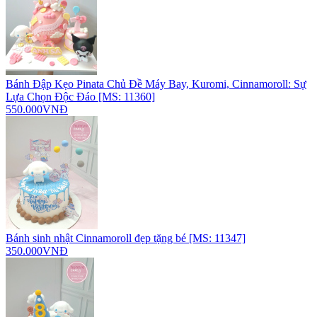
Bánh Đập Kẹo Pinata Chủ Đề Máy Bay, Kuromi, Cinnamoroll: Sự
Lựa Chọn Độc Đáo [MS: 11360]
550.000VNĐ
Bánh sinh nhật Cinnamoroll đẹp tặng bé [MS: 11347]
350.000VNĐ