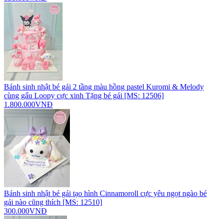
Bánh sinh nhật bé gái 2 tầng màu hồng pastel Kuromi & Melody
cùng gấu Loopy cực xinh Tặng bé gái [MS: 12506]
1.800.000VNĐ
Bánh sinh nhật bé gái tạo hình Cinnamoroll cực yêu ngọt ngào bé
gái nào cũng thích [MS: 12510]
300.000VNĐ