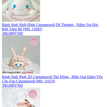
Bánh Sinh Nhật Hình Cinnamoroll Dễ Thương - Niềm Vui Đặc
Biệt Tặng Bé [MS: 11092]
300.000VNĐ
Bánh Sinh Nhật 3D Cinnamoroll Thỏ Hồng - Món Quà Đáng Yêu
Cho Fan Cinnamoroll [MS: 11074]
300.000VNĐ