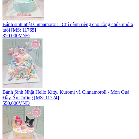
Bánh sinh nhật Cinnamoroll - Chỉ dành riêng cho công chúa nhỏ 6
tuổi [MS: 11765]
850.000VNĐ
Bánh Sinh Nhật Hello Kitty, Kuromi và Cinnamoroll - Món Quà
Đầy Ấn Tượng [MS: 11724]
550.000VNĐ