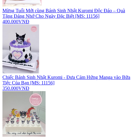
Mừng Tuổi Mới cùng Bánh Sinh Nhật Kuromi Độc Đáo – Quà
Tặng Đáng Nhớ Cho Ngày Đặc Biệt [MS: 11156]
400.000VNĐ
Chiếc Bánh Sinh Nhật Kuromi - Đưa Cảm Hứng Manga vào Bữa
Tiệc Của Bạn [MS: 11156]
350.000VNĐ