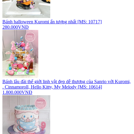
Bánh halloween Kuromi ấn tượng nhất [MS: 10717]
280.000VNĐ
Bánh lâu đài thế giới linh vật đẹp dễ thương của Sanrio với Kuromi,
. Cinnamoroll, Hello Kitty, My Melody [MS: 10614]
1.800.000VNĐ