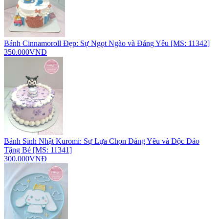
Bánh Cinnamoroll Đẹp: Sự Ngọt Ngào và Đáng Yêu [MS: 11342]
350.000VNĐ
Bánh Sinh Nhật Kuromi: Sự Lựa Chọn Đáng Yêu và Độc Đáo
Tặng Bé [MS: 11341]
300.000VNĐ