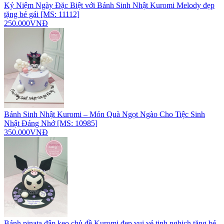
Kỷ Niệm Ngày Đặc Biệt với Bánh Sinh Nhật Kuromi Melody đẹp
tặng bé gái [MS: 11112]
250.000VNĐ
Bánh Sinh Nhật Kuromi – Món Quà Ngọt Ngào Cho Tiệc Sinh
Nhật Đáng Nhớ [MS: 10985]
350.000VNĐ
Bánh pinata đập kẹo chủ đề Kuromi đẹp vui vẻ tinh nghịch tặng bé