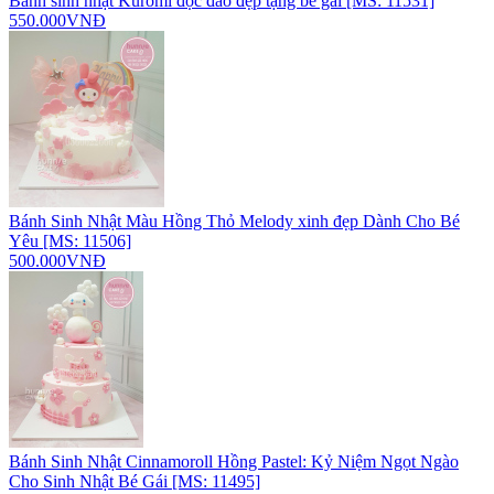
Bánh sinh nhật Kuromi độc đáo đẹp tặng bé gái [MS: 11531]
550.000VNĐ
Bánh Sinh Nhật Màu Hồng Thỏ Melody xinh đẹp Dành Cho Bé
Yêu [MS: 11506]
500.000VNĐ
Bánh Sinh Nhật Cinnamoroll Hồng Pastel: Kỷ Niệm Ngọt Ngào
Cho Sinh Nhật Bé Gái [MS: 11495]