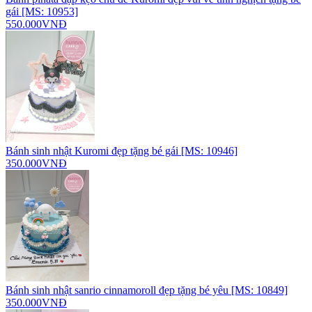
gái [MS: 10953]
550.000VNĐ
Bánh sinh nhật Kuromi đẹp tặng bé gái [MS: 10946]
350.000VNĐ
Bánh sinh nhật sanrio cinnamoroll đẹp tặng bé yêu [MS: 10849]
350.000VNĐ