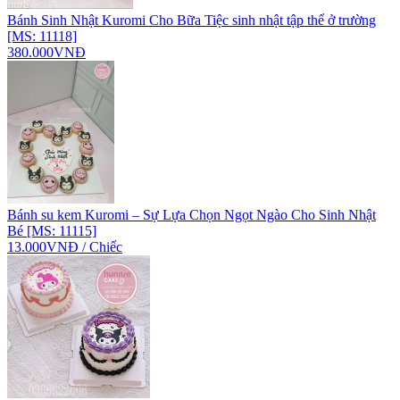
Bánh Sinh Nhật Kuromi Cho Bữa Tiệc sinh nhật tập thể ở trường
[MS: 11118]
380.000VNĐ
Bánh su kem Kuromi – Sự Lựa Chọn Ngọt Ngào Cho Sinh Nhật
Bé [MS: 11115]
13.000VNĐ / Chiếc