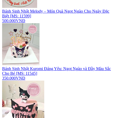
Bánh Sinh Nhật Melody – Món Quà Ngọt Ngào Cho Ngày Đặc
Biệt [MS: 11599]
500.000VNĐ
Bánh Sinh Nhật Kuromi Đáng Yêu: Ngọt Ngào và Đầy Màu Sắc
Cho Bé [MS: 11545]
350.000VNĐ