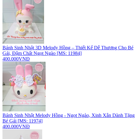
Bánh Sinh Nhật 3D Melody Hồng – Thiết Kế Dễ Thương Cho Bé
Gái, Đậm Chất Ngọt Ngào [MS: 11984]
400.000VNĐ
Bánh Sinh Nhật Melody Hồng - Ngọt Ngào, Xinh Xắn Dành Tặng
Bé Gái [MS: 11974]
400.000VNĐ