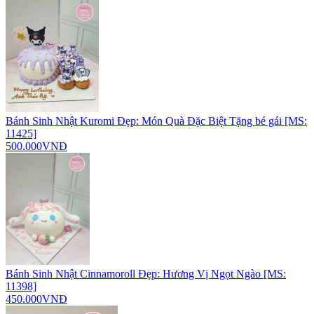
Bánh Sinh Nhật Kuromi Đẹp: Món Quà Đặc Biệt Tặng bé gái [MS:
11425]
500.000VNĐ
Bánh Sinh Nhật Cinnamoroll Đẹp: Hương Vị Ngọt Ngào [MS:
11398]
450.000VNĐ