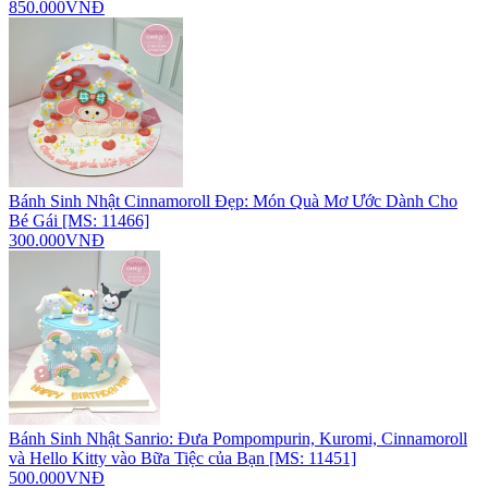
850.000VNĐ
Bánh Sinh Nhật Cinnamoroll Đẹp: Món Quà Mơ Ước Dành Cho
Bé Gái [MS: 11466]
300.000VNĐ
Bánh Sinh Nhật Sanrio: Đưa Pompompurin, Kuromi, Cinnamoroll
và Hello Kitty vào Bữa Tiệc của Bạn [MS: 11451]
500.000VNĐ