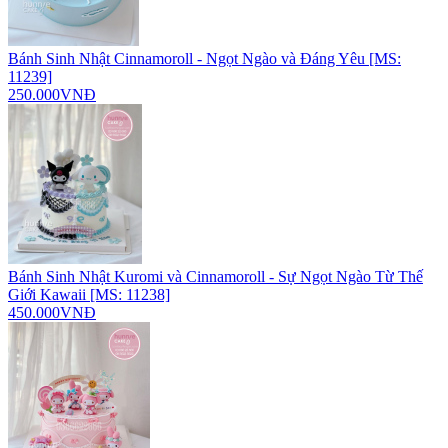
Bánh Sinh Nhật Cinnamoroll - Ngọt Ngào và Đáng Yêu [MS:
11239]
250.000VNĐ
Bánh Sinh Nhật Kuromi và Cinnamoroll - Sự Ngọt Ngào Từ Thế
Giới Kawaii [MS: 11238]
450.000VNĐ