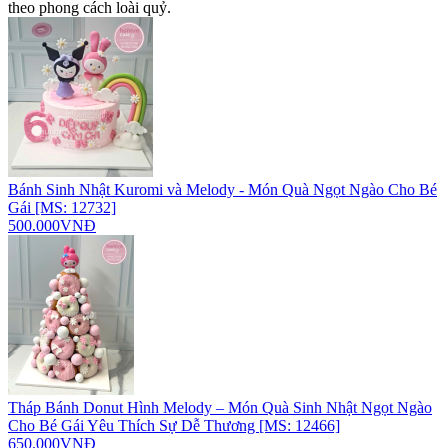
theo phong cách loài quỷ.
Bánh Sinh Nhật Kuromi và Melody - Món Quà Ngọt Ngào Cho Bé
Gái [MS: 12732]
500.000VNĐ
Tháp Bánh Donut Hình Melody – Món Quà Sinh Nhật Ngọt Ngào
Cho Bé Gái Yêu Thích Sự Dễ Thương [MS: 12466]
650.000VNĐ