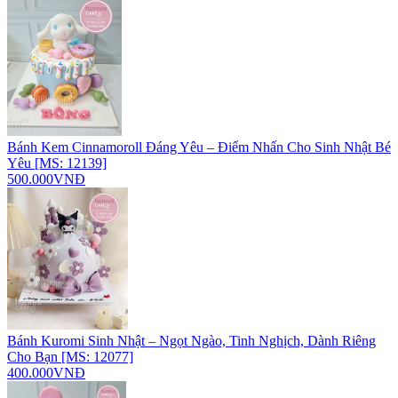
Bánh Kem Cinnamoroll Đáng Yêu – Điểm Nhấn Cho Sinh Nhật Bé
Yêu [MS: 12139]
500.000VNĐ
Bánh Kuromi Sinh Nhật – Ngọt Ngào, Tinh Nghịch, Dành Riêng
Cho Bạn [MS: 12077]
400.000VNĐ