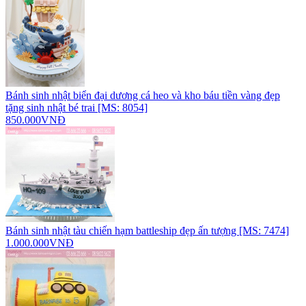
Bánh sinh nhật biển đại dương cá heo và kho báu tiền vàng đẹp
tặng sinh nhật bé trai [MS: 8054]
850.000VNĐ
Bánh sinh nhật tàu chiến hạm battleship đẹp ấn tượng [MS: 7474]
1.000.000VNĐ