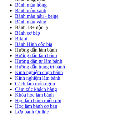
Bánh màu hồng
Bánh màu xanh
Bánh màu nâu - beige
Bánh màu vàng
Bánh 18+ độc lạ
Bánh cơ bắp
Bikini
Bánh Hình cốc bia
Hướng dẫn làm bánh
Hướng dẫn làm bánh
Hướng dẫn tự làm bánh
Hướng dẫn trang trí bánh
Kinh nghiệm chọn bánh
Kinh nghiệm làm bánh
Cách làm món ngon
Cảm xúc khách hàng
Khóa học làm bánh
Học làm bánh miễn phí
Học làm bánh cơ bản
Lớp bánh Online