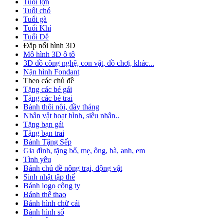
Tuổi lợn
Tuổi chó
Tuổi gà
Tuổi Khỉ
Tuổi Dê
Đắp nổi hình 3D
Mô hình 3D ô tô
3D đồ công nghệ, con vật, đồ chơi, khác...
Nặn hình Fondant
Theo các chủ đề
Tặng các bé gái
Tặng các bé trai
Bánh thôi nôi, đầy tháng
Nhân vật hoạt hình, siêu nhân..
Tặng bạn gái
Tặng bạn trai
Bánh Tặng Sếp
Gia đình, tặng bố, mẹ, ông, bà, anh, em
Tình yêu
Bánh chủ đề nông trại, động vật
Sinh nhật tập thể
Bánh logo công ty
Bánh thể thao
Bánh hình chữ cái
Bánh hình số