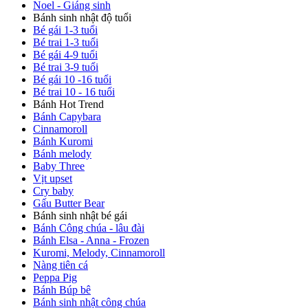
Noel - Giáng sinh
Bánh sinh nhật độ tuổi
Bé gái 1-3 tuổi
Bé trai 1-3 tuổi
Bé gái 4-9 tuổi
Bé trai 3-9 tuổi
Bé gái 10 -16 tuổi
Bé trai 10 - 16 tuổi
Bánh Hot Trend
Bánh Capybara
Cinnamoroll
Bánh Kuromi
Bánh melody
Baby Three
Vịt upset
Cry baby
Gấu Butter Bear
Bánh sinh nhật bé gái
Bánh Công chúa - lâu đài
Bánh Elsa - Anna - Frozen
Kuromi, Melody, Cinnamoroll
Nàng tiên cá
Peppa Pig
Bánh Búp bê
Bánh sinh nhật công chúa