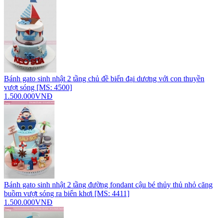
Bánh gato sinh nhật 2 tầng chủ đề biển đại dương với con thuyền
vượt sóng [MS: 4500]
1.500.000VNĐ
Bánh gato sinh nhật 2 tầng đường fondant cậu bé thủy thủ nhỏ căng
buồm vượt sóng ra biển khơi [MS: 4411]
1.500.000VNĐ