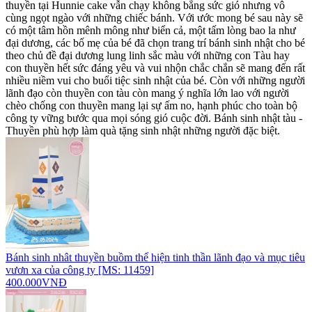
thuyền tại Hunnie cake vẫn chạy không bẳng sức gió nhưng vô
cùng ngọt ngào với những chiếc bánh. Với ước mong bé sau này sẽ
có một tâm hồn mênh mông như biển cả, một tấm lòng bao la như
đại dương, các bố mẹ của bé đã chọn trang trí bánh sinh nhật cho bé
theo chủ đề đại dương lung linh sắc màu với những con Tàu hay
con thuyền hết sức đáng yêu và vui nhộn chắc chắn sẽ mang đến rất
nhiều niềm vui cho buổi tiệc sinh nhật của bé. Còn với những người
lãnh đạo còn thuyền con tàu còn mang ý nghĩa lớn lao với người
chèo chống con thuyền mang lại sự ấm no, hạnh phúc cho toàn bộ
công ty vững bước qua mọi sóng gió cuộc đời. Bánh sinh nhật tàu -
Thuyền phù hợp làm quà tặng sinh nhật những người đặc biệt.
Bánh sinh nhât thuyền buồm thể hiện tinh thần lãnh đạo và mục tiêu
vươn xa của công ty [MS: 11459]
400.000VNĐ