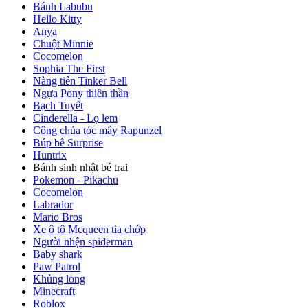
Bánh Labubu
Hello Kitty
Anya
Chuột Minnie
Cocomelon
Sophia The First
Nàng tiên Tinker Bell
Ngựa Pony thiên thần
Bạch Tuyết
Cinderella - Lọ lem
Công chúa tóc mây Rapunzel
Búp bê Surprise
Huntrix
Bánh sinh nhật bé trai
Pokemon - Pikachu
Cocomelon
Labrador
Mario Bros
Xe ô tô Mcqueen tia chớp
Người nhện spiderman
Baby shark
Paw Patrol
Khủng long
Minecraft
Roblox