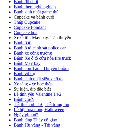
Bánh đồ chơi
Bánh theo nghề nghiệp
Bánh sinh nhật game thủ
Cupcake và bánh cưới
Tháp Cupcake
Cupcake Fondant
Cupcake hoa
Xe Ô tô - Máy bay- Tàu thuyền
Bánh ô tô
Bánh ô tô cảnh sát police car
Bánh xe công trường
Bánh Xe ô tô cứu hỏa fire truck
Bánh Máy bay
Bánh con Tàu - Thuyền buồm
Bánh vũ trụ
Bánh sinh nhật siêu xe ô tô
Xe tăng - xe bọc thép
Sự kiện, dịp đặc biệt
Lễ tình yêu Valentine 14/2
Bánh Cưới
Tết thiếu nhi 1/6, Tết trung thu
Lễ hội hóa trang Halloween
Ngày phụ nữ
Bánh tặng Thầy cô giáo
Bánh Hũ vàng - Túi vàng