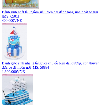
Bánh sinh nhật tàu ngầm siêu hiện đại dành tặng sinh nhật bé trai
[MS: 6501]
400.000VNĐ
Bánh gato sinh nhật 2 tầng với chủ đề biển đại dương, con thuyền
đưa bé đi muôn nơi [MS: 5889]
1.600.000VNĐ