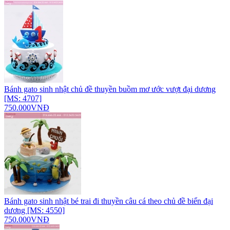
Bánh gato sinh nhật chủ đề thuyền buồm mơ ước vượt đại dương
[MS: 4707]
750.000VNĐ
Bánh gato sinh nhật bé trai đi thuyền câu cá theo chủ đề biển đại
dương [MS: 4550]
750.000VNĐ