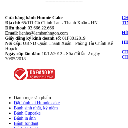
--------------------------
Cửa hàng bánh Hunnie Cake
CH
Địa chỉ:
65/111 Cù Chính Lan - Thanh Xuân - HN
TI
Điện thoại:
03.666.22.666
HÌ
Email:
lienhe@lambanhngon.com
Giấy đăng ký kinh doanh số:
01F8012819
HÌ
Nơi cấp:
UBND Quận Thanh Xuân - Phòng Tài Chính Kế
Hoạch
CH
Ngày cấp lần đầu:
10/12/2012 - Sửa đổi lần 2 ngày
C
30/05/2018.
Danh mục sản phẩm
Đặt bánh tại Hunnie cake
Bánh sinh nhật, kỷ niệm
Bánh Cupcake
Bánh in ảnh
Bánh fondant