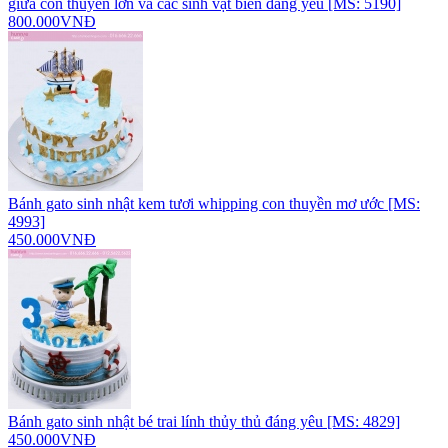
giữa con thuyền lớn và các sinh vật biển đáng yêu [MS: 5190]
800.000VNĐ
Bánh gato sinh nhật kem tươi whipping con thuyền mơ ước [MS:
4993]
450.000VNĐ
Bánh gato sinh nhật bé trai lính thủy thủ đáng yêu [MS: 4829]
450.000VNĐ