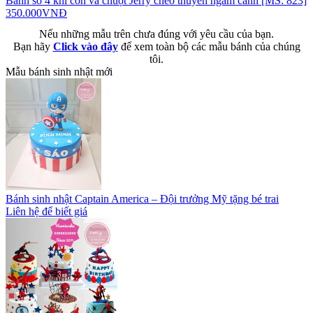
Bánh số 4 khỉ con và chuột Jerry chèo thuyền ngắm cảnh [MS: 823]
350.000VNĐ
Nếu những mẫu trên chưa đúng với yêu cầu của bạn.
Bạn hãy
Click vào đây
để xem toàn bộ các mẫu bánh của chúng
tôi.
Mẫu bánh sinh nhật mới
Bánh sinh nhật Captain America – Đội trưởng Mỹ tặng bé trai
Liên hệ để biết giá