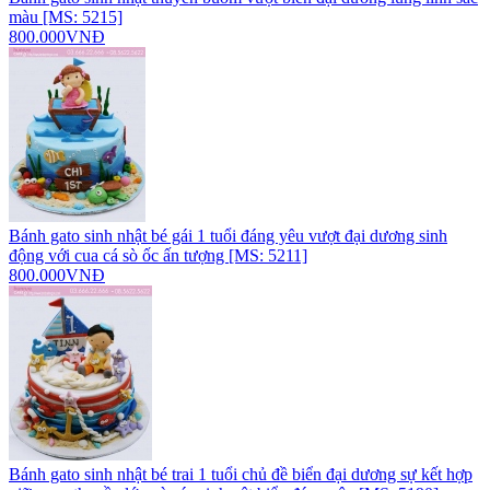
màu [MS: 5215]
800.000VNĐ
Bánh gato sinh nhật bé gái 1 tuổi đáng yêu vượt đại dương sinh
động với cua cá sò ốc ấn tượng [MS: 5211]
800.000VNĐ
Bánh gato sinh nhật bé trai 1 tuổi chủ đề biển đại dương sự kết hợp