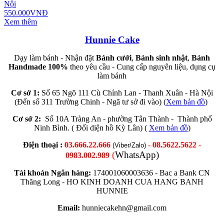
Nội
550.000VNĐ
Xem thêm
Hunnie Cake
Dạy làm bánh - Nhận đặt
Bánh cưới
,
Bánh sinh nhật
,
Bánh
Handmade 100%
theo yêu cầu - Cung cấp nguyên liệu, dụng cụ
làm bánh
Cơ sở 1:
Số 65 Ngõ 111 Cù Chính Lan - Thanh Xuân - Hà Nội
(Đến số 311 Trường Chinh - Ngã tư sở đi vào) (
Xem bản đồ
)
Cơ sở 2:
Số 10A Tràng An - phường Tân Thành - Thành phố
Ninh Bình. ( Đối diện hồ Kỳ Lân) (
Xem bản đồ
)
Điện thoại :
03.666.22.666
- 08.5622.5622 -
(Viber/Zalo)
(
WhatsApp)
0983.002.989
Tài khoản Ngân hàng:
174001060003636 -
Bac a Bank CN
Thăng Long -
HO KINH DOANH CUA HANG BANH
HUNNIE
Email:
hunniecakehn@gmail.com