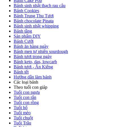
Bánh Cake Pop
Bánh sinh nhật thạch rau câu
Bánh Cookies
Bánh Trung Thu Tươi
Bánh chocolate Pinata
Bánh sinh nhật whipping
Bánh tầng
Sản phẩm DIY
Bánh Cưới
Bánh ăn hàng ngày
Bánh men tự nhiên sourdough
Bánh tươi trong ngày
Bánh keto, das, lowcarb
Bánh tươi - Ăn Kiêng
Bánh tết
Hướng dẫn làm bánh
Các loại bánh
Theo tuổi con giáp
Tuổi con ngựa
Tuổi con rắn
Tuổi con rồng
Tuổi hổ
Tuổi mèo
Tuổi chuột
Tuổi Trâu