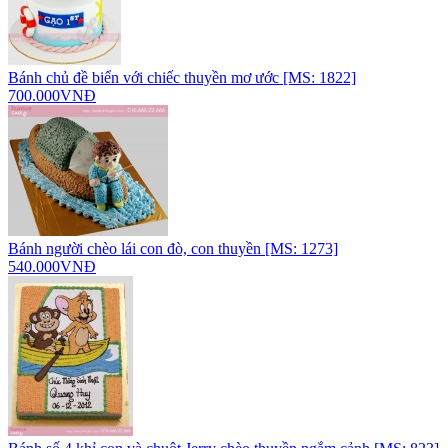
Bánh chủ đề biển với chiếc thuyền mơ ước [MS: 1822]
700.000VNĐ
Bánh người chèo lái con đò, con thuyền [MS: 1273]
540.000VNĐ