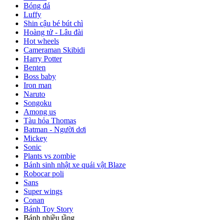
Bóng đá
Luffy
Shin cậu bé bút chì
Hoàng tử - Lâu đài
Hot wheels
Cameraman Skibidi
Harry Potter
Benten
Boss baby
Iron man
Naruto
Songoku
Among us
Tàu hỏa Thomas
Batman - Người dơi
Mickey
Sonic
Plants vs zombie
Bánh sinh nhật xe quái vật Blaze
Robocar poli
Sans
Super wings
Conan
Bánh Toy Story
Bánh nhiều tầng