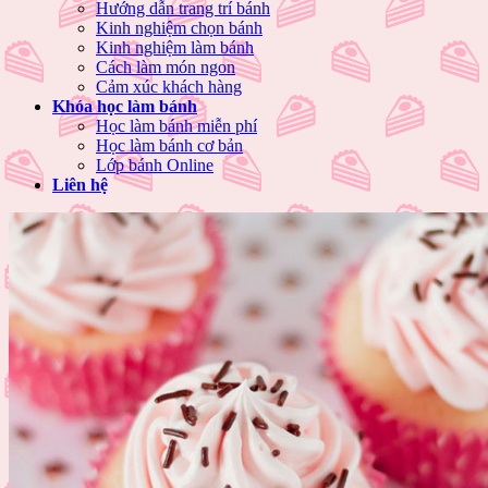
Hướng dẫn trang trí bánh
Kinh nghiệm chọn bánh
Kinh nghiệm làm bánh
Cách làm món ngon
Cảm xúc khách hàng
Khóa học làm bánh
Học làm bánh miễn phí
Học làm bánh cơ bản
Lớp bánh Online
Liên hệ