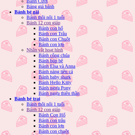
Bánh Cưới
Bảng giá bánh
Bánh bé gái
Bánh thôi nôi 1 tuổi
Bánh 12 con giáp
Bánh con hổ
Bánh con Trâu
Bánh con Chuột
Bánh con lợn
Nhân vật hoạt hình
Bánh công chúa
Bánh búp bê
Bánh Elsa và Anna
Bánh nàng tiên cá
Bánh baby shark
Bánh Hello Kitty
Bánh ngựa Pony
Bánh ngựa thiên thần
Bánh bé trai
Bánh thôi nôi 1 tuổi
Bánh 12 con giáp
Bánh Con Hổ
Bánh con trâu
Bánh con lợn
Bánh con chuột