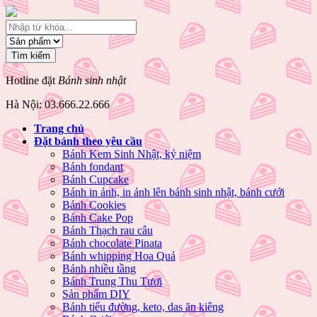
Hotline đặt
Bánh sinh nhật
Hà Nội: 03.666.22.666
Trang chủ
Đặt bánh theo yêu cầu
Bánh Kem Sinh Nhật, kỷ niệm
Bánh fondant
Bánh Cupcake
Bánh in ảnh, in ảnh lên bánh sinh nhật, bánh cưới
Bánh Cookies
Bánh Cake Pop
Bánh Thạch rau câu
Bánh chocolate Pinata
Bánh whipping Hoa Quả
Bánh nhiều tầng
Bánh Trung Thu Tươi
Sản phẩm DIY
Bánh tiểu đường, keto, das ăn kiêng