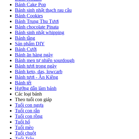
Bánh Cake Pop
Bánh sinh nhật thạch rau câu
Bánh Cookies
Bánh Trung Thu Tươi
Bánh chocolate Pinata
Bánh sinh nhật whipping
Bánh tầng
Sản phẩm DIY
Bánh Cưới
Bánh ăn hàng ngày
Bánh men tự nhiên sourdough
Bánh tươi trong ngày
Bánh keto, das, lowcarb
Bánh tươi - Ăn Kiêng
Bánh tết
Hướng dẫn làm bánh
Các loại bánh
Theo tuổi con giáp
Tuổi con ngựa
Tuổi con rắn
Tuổi con rồng
Tuổi hổ
Tuổi mèo
Tuổi chuột
Tuổi Trâu