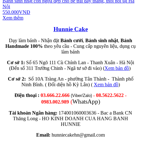
Bánh sinh nhật con ngựa đẹp cho bé trai đầy tháng, thôi nôi tại Hà
Nội
550.000VNĐ
Xem thêm
Hunnie Cake
Dạy làm bánh - Nhận đặt
Bánh cưới
,
Bánh sinh nhật
,
Bánh
Handmade 100%
theo yêu cầu - Cung cấp nguyên liệu, dụng cụ
làm bánh
Cơ sở 1:
Số 65 Ngõ 111 Cù Chính Lan - Thanh Xuân - Hà Nội
(Đến số 311 Trường Chinh - Ngã tư sở đi vào) (
Xem bản đồ
)
Cơ sở 2:
Số 10A Tràng An - phường Tân Thành - Thành phố
Ninh Bình. ( Đối diện hồ Kỳ Lân) (
Xem bản đồ
)
Điện thoại :
03.666.22.666
- 08.5622.5622 -
(Viber/Zalo)
(
WhatsApp)
0983.002.989
Tài khoản Ngân hàng:
174001060003636 -
Bac a Bank CN
Thăng Long -
HO KINH DOANH CUA HANG BANH
HUNNIE
Email:
hunniecakehn@gmail.com