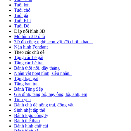
Tuổi lợn
Tuổi chó
Tuổi gà
Tuổi Khỉ
Tuổi Dê
Đắp nổi hình 3D
Mô hình 3D ô tô
3D đồ công nghệ, con vật, đồ chơi, khác...
Nặn hình Fondant
Theo các chủ đề
Tặng các bé gái
Tặng các bé trai
Bánh thôi nôi, đầy tháng
Nhân vật hoạt hình, siêu nhân..
Tặng bạn gái
Tặng bạn trai
Bánh Tặng Sếp
Gia đình, tặng bố, mẹ, ông, bà, anh, em
Tình yêu
Bánh chủ đề nông trại, động vật
Sinh nhật tập thể
Bánh logo công ty
Bánh thể thao
Bánh hình chữ cái