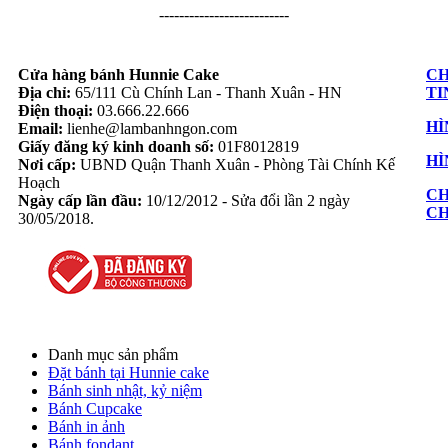
--------------------------
Cửa hàng bánh Hunnie Cake
CH
Địa chỉ:
65/111 Cù Chính Lan - Thanh Xuân - HN
TI
Điện thoại:
03.666.22.666
HÌ
Email:
lienhe@lambanhngon.com
Giấy đăng ký kinh doanh số:
01F8012819
HÌ
Nơi cấp:
UBND Quận Thanh Xuân - Phòng Tài Chính Kế
Hoạch
CH
Ngày cấp lần đầu:
10/12/2012 - Sửa đổi lần 2 ngày
C
30/05/2018.
Danh mục sản phẩm
Đặt bánh tại Hunnie cake
Bánh sinh nhật, kỷ niệm
Bánh Cupcake
Bánh in ảnh
Bánh fondant