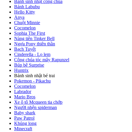
Bánh sinh nhật công chúa
Bánh Labubu
Hello Kitty
Anya
Chuột Minnie
Cocomelon
Sophia The First
Nàng tiên Tinker Bell
Ngựa Pony thiên thần
Bạch Tuyết
Cinderella - Lọ lem
Công chúa tóc mây Rapunzel
Búp bê Surprise
Huntrix
Bánh sinh nhật bé trai
Pokemon - Pikachu
Cocomelon
Labrador
Mario Bros
Xe ô tô Mcqueen tia chớp
Người nhện spiderman
Baby shark
Paw Patrol
Khủng long
Minecraft