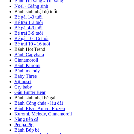
Bánh Hũ vàng - Túi vàng
Noel - Giáng sinh
Bánh sinh nhật độ tuổi
Bé gái 1-3 tuổi
Bé trai 1-3 tuổi
Bé gái 4-9 tuổi
Bé trai 3-9 tuổi
Bé gái 10 -16 tuổi
Bé trai 10 - 16 tuổi
Bánh Hot Trend
Bánh Capybara
Cinnamoroll
Bánh Kuromi
Bánh melody
Baby Three
Vịt upset
Cry baby
Gấu Butter Bear
Bánh sinh nhật bé gái
Bánh Công chúa - lâu đài
Bánh Elsa - Anna - Frozen
Kuromi, Melody, Cinnamoroll
Nàng tiên cá
Peppa Pig
Bánh Búp bê