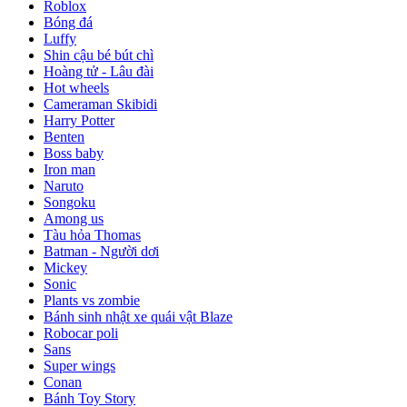
Roblox
Bóng đá
Luffy
Shin cậu bé bút chì
Hoàng tử - Lâu đài
Hot wheels
Cameraman Skibidi
Harry Potter
Benten
Boss baby
Iron man
Naruto
Songoku
Among us
Tàu hỏa Thomas
Batman - Người dơi
Mickey
Sonic
Plants vs zombie
Bánh sinh nhật xe quái vật Blaze
Robocar poli
Sans
Super wings
Conan
Bánh Toy Story