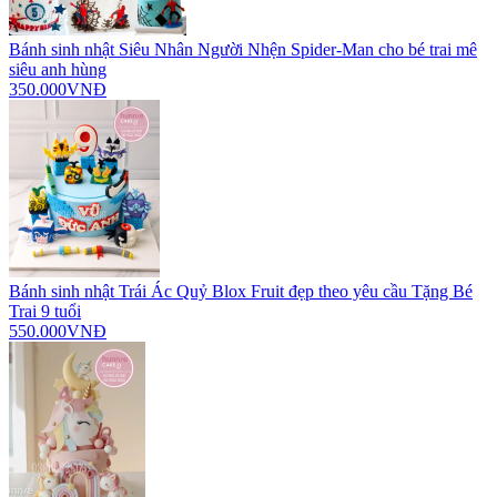
Bánh sinh nhật Siêu Nhân Người Nhện Spider-Man cho bé trai mê
siêu anh hùng
350.000VNĐ
Bánh sinh nhật Trái Ác Quỷ Blox Fruit đẹp theo yêu cầu Tặng Bé
Trai 9 tuổi
550.000VNĐ