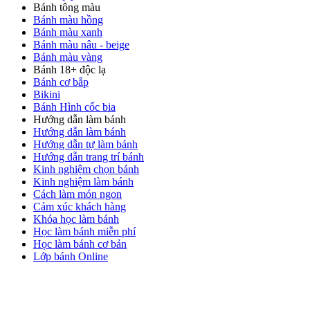
Bánh tông màu
Bánh màu hồng
Bánh màu xanh
Bánh màu nâu - beige
Bánh màu vàng
Bánh 18+ độc lạ
Bánh cơ bắp
Bikini
Bánh Hình cốc bia
Hướng dẫn làm bánh
Hướng dẫn làm bánh
Hướng dẫn tự làm bánh
Hướng dẫn trang trí bánh
Kinh nghiệm chọn bánh
Kinh nghiệm làm bánh
Cách làm món ngon
Cảm xúc khách hàng
Khóa học làm bánh
Học làm bánh miễn phí
Học làm bánh cơ bản
Lớp bánh Online