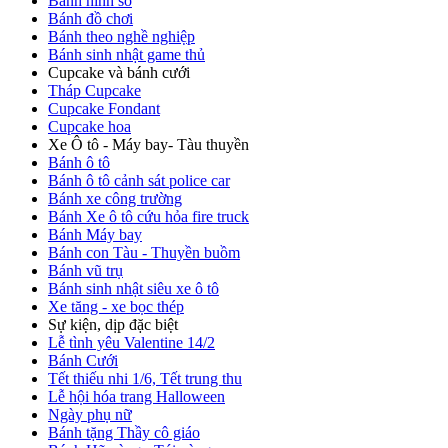
Bánh hình số
Bánh đồ chơi
Bánh theo nghề nghiệp
Bánh sinh nhật game thủ
Cupcake và bánh cưới
Tháp Cupcake
Cupcake Fondant
Cupcake hoa
Xe Ô tô - Máy bay- Tàu thuyền
Bánh ô tô
Bánh ô tô cảnh sát police car
Bánh xe công trường
Bánh Xe ô tô cứu hỏa fire truck
Bánh Máy bay
Bánh con Tàu - Thuyền buồm
Bánh vũ trụ
Bánh sinh nhật siêu xe ô tô
Xe tăng - xe bọc thép
Sự kiện, dịp đặc biệt
Lễ tình yêu Valentine 14/2
Bánh Cưới
Tết thiếu nhi 1/6, Tết trung thu
Lễ hội hóa trang Halloween
Ngày phụ nữ
Bánh tặng Thầy cô giáo