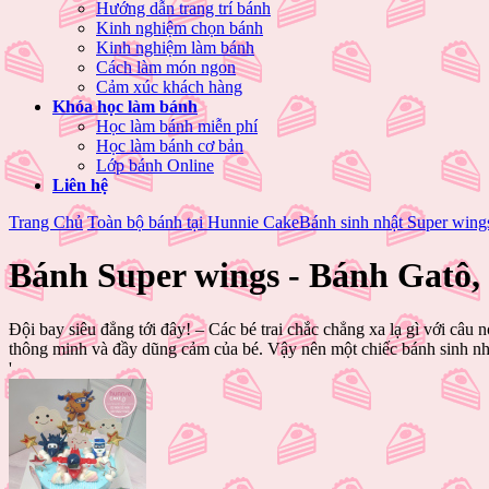
Hướng dẫn trang trí bánh
Kinh nghiệm chọn bánh
Kinh nghiệm làm bánh
Cách làm món ngon
Cảm xúc khách hàng
Khóa học làm bánh
Học làm bánh miễn phí
Học làm bánh cơ bản
Lớp bánh Online
Liên hệ
Trang Chủ
Toàn bộ bánh tại Hunnie Cake
Bánh sinh nhật Super wing
Bánh Super wings - Bánh Gatô,
Đội bay siêu đẳng tới đây! – Các bé trai chắc chẳng xa lạ gì với câ
thông minh và đầy dũng cảm của bé. Vậy nên một chiếc bánh sinh nhậ
'