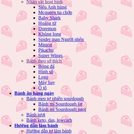
Nhân vật hoạt hình
Siêu Anh hùng
Mcqueen tia chớp
Baby Shark
Hoàng tử
Doremon
Khủng long
Spider man Người nhện
Minion
Pikachu
Super Wings
Bánh theo sở thích
Bóng đá
Hình số
Lego
Máy bay
Ô tô
Bánh ăn hàng ngày
Bánh men tự nhiên sourdough
Bánh mì Sourdough lạt
Bánh mì Sourdough ngọt
Bánh tươi
Bánh keto, das, lowcarb
Hướng dẫn làm bánh
Hướng dẫn tự làm bánh