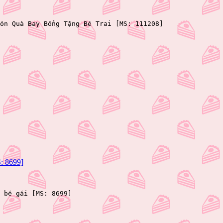
ón Quà Bay Bổng Tặng Bé Trai [MS: 111208]
S: 8699]
 bé gái [MS: 8699]