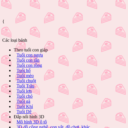
{
Các loại bánh
Theo tuổi con giáp
Tuổi con ngựa
Tuổi con rắn
Tuổi con rồng
Tuổi hổ
Tuổi mèo
Tuổi chuột
Tuổi Trâu
Tuổi lợn
Tuổi chó
Tuổi gà
Tuổi Khỉ
Tuổi Dê
Đắp nổi hình 3D
Mô hình 3D ô tô
3D đồ công nghệ, con vật, đồ chơi, khác...