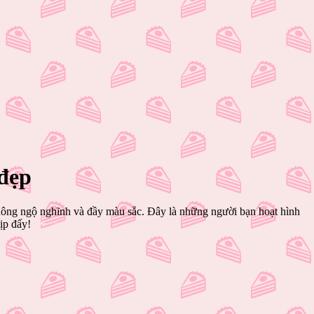
 đẹp
 thông ngộ nghĩnh và đầy màu sắc. Đây là những người bạn hoạt hình
ịp đấy!