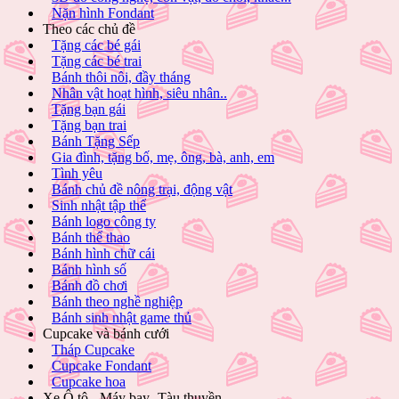
Nặn hình Fondant
Theo các chủ đề
Tặng các bé gái
Tặng các bé trai
Bánh thôi nôi, đầy tháng
Nhân vật hoạt hình, siêu nhân..
Tặng bạn gái
Tặng bạn trai
Bánh Tặng Sếp
Gia đình, tặng bố, mẹ, ông, bà, anh, em
Tình yêu
Bánh chủ đề nông trại, động vật
Sinh nhật tập thể
Bánh logo công ty
Bánh thể thao
Bánh hình chữ cái
Bánh hình số
Bánh đồ chơi
Bánh theo nghề nghiệp
Bánh sinh nhật game thủ
Cupcake và bánh cưới
Tháp Cupcake
Cupcake Fondant
Cupcake hoa
Xe Ô tô - Máy bay- Tàu thuyền