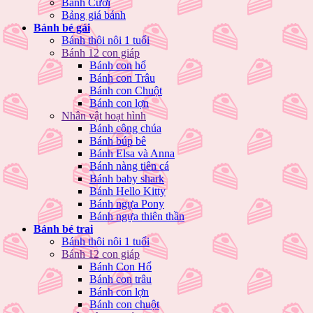
Bánh Cưới
Bảng giá bánh
Bánh bé gái
Bánh thôi nôi 1 tuổi
Bánh 12 con giáp
Bánh con hổ
Bánh con Trâu
Bánh con Chuột
Bánh con lợn
Nhân vật hoạt hình
Bánh công chúa
Bánh búp bê
Bánh Elsa và Anna
Bánh nàng tiên cá
Bánh baby shark
Bánh Hello Kitty
Bánh ngựa Pony
Bánh ngựa thiên thần
Bánh bé trai
Bánh thôi nôi 1 tuổi
Bánh 12 con giáp
Bánh Con Hổ
Bánh con trâu
Bánh con lợn
Bánh con chuột