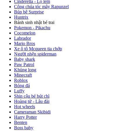
Cinderella - Lọ lem
Công chúa tóc mây Rapunzel
Búp bê Surprise
Huntrix
Bánh sinh nhật bé trai
Pokemon - Pikachu
Cocomelon
Labrador
Mario Bros
Xe ô tô Mcqueen tia chớp
Người nhện spiderman
Baby shark
Paw Patrol
Khủng long
Minecraft
Roblox
Bóng đá
Luffy
Shin cậu bé bút chì
Hoàng tử - Lâu đài
Hot wheels
Cameraman Skibidi
Harry Potter
Benten
Boss baby