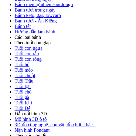
Bánh men tự nhiên sourdough
Bánh tươi trong ngày
Bánh keto, das, lowcarb
Bánh tươi - Ăn Kiêng
Bánh tết
Hướng dẫn làm bánh
Các loại bánh
Theo tuổi con giáp
Tuổi con ngựa
Tuổi con rắn
Tuổi con rồng
Tuổi hổ
Tuổi mèo
Tuổi chuột
Tuổi Trâu
Tuổi lợn
Tuổi chó
Tuổi gà
Tuổi Khỉ
Tuổi Dê
Đắp nổi hình 3D
Mô hình 3D ô tô
3D đồ công nghệ, con vật, đồ chơi, khác...
Nặn hình Fondant
Theo các chủ đề