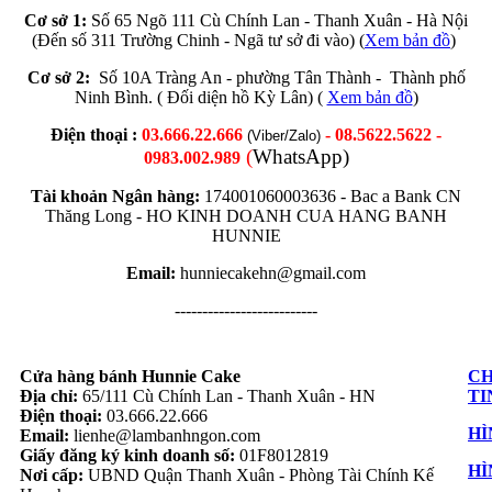
Cơ sở 1:
Số 65 Ngõ 111 Cù Chính Lan - Thanh Xuân - Hà Nội
(Đến số 311 Trường Chinh - Ngã tư sở đi vào) (
Xem bản đồ
)
Cơ sở 2:
Số 10A Tràng An - phường Tân Thành - Thành phố
Ninh Bình. ( Đối diện hồ Kỳ Lân) (
Xem bản đồ
)
Điện thoại :
03.666.22.666
- 08.5622.5622 -
(Viber/Zalo)
(
WhatsApp)
0983.002.989
Tài khoản Ngân hàng:
174001060003636 -
Bac a Bank CN
Thăng Long -
HO KINH DOANH CUA HANG BANH
HUNNIE
Email:
hunniecakehn@gmail.com
--------------------------
Cửa hàng bánh Hunnie Cake
CH
Địa chỉ:
65/111 Cù Chính Lan - Thanh Xuân - HN
TI
Điện thoại:
03.666.22.666
HÌ
Email:
lienhe@lambanhngon.com
Giấy đăng ký kinh doanh số:
01F8012819
HÌ
Nơi cấp:
UBND Quận Thanh Xuân - Phòng Tài Chính Kế