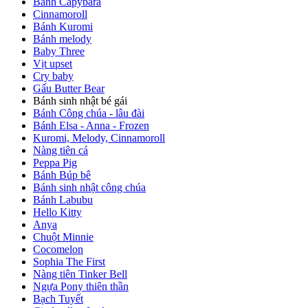
Bánh Capybara
Cinnamoroll
Bánh Kuromi
Bánh melody
Baby Three
Vịt upset
Cry baby
Gấu Butter Bear
Bánh sinh nhật bé gái
Bánh Công chúa - lâu đài
Bánh Elsa - Anna - Frozen
Kuromi, Melody, Cinnamoroll
Nàng tiên cá
Peppa Pig
Bánh Búp bê
Bánh sinh nhật công chúa
Bánh Labubu
Hello Kitty
Anya
Chuột Minnie
Cocomelon
Sophia The First
Nàng tiên Tinker Bell
Ngựa Pony thiên thần
Bạch Tuyết