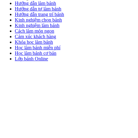
Hướng dẫn làm bánh
Hướng dẫn tự làm bánh
Hướng dẫn trang trí bánh
Kinh nghiệm chọn bánh
Kinh nghiệm làm bánh
Cách làm món ngon
Cảm xúc khách hàng
Khóa học làm bánh
Học làm bánh miễn phí
Học làm bánh cơ bản
Lớp bánh Online