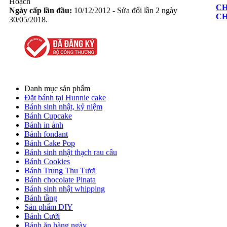
Hoạch
CH
Ngày cấp lần đầu:
10/12/2012 - Sửa đổi lần 2 ngày
C
30/05/2018.
Danh mục sản phẩm
Đặt bánh tại Hunnie cake
Bánh sinh nhật, kỷ niệm
Bánh Cupcake
Bánh in ảnh
Bánh fondant
Bánh Cake Pop
Bánh sinh nhật thạch rau câu
Bánh Cookies
Bánh Trung Thu Tươi
Bánh chocolate Pinata
Bánh sinh nhật whipping
Bánh tầng
Sản phẩm DIY
Bánh Cưới
Bánh ăn hàng ngày