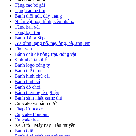
Tặng các bé gái
Tặng các bé trai
Bánh thôi nôi, đầy tháng
Nhân vật hoạt hình, siêu nhân..
Tặng bạn gái
Tặng bạn trai
Bánh Tặng Sếp
Gia đình, tặng bố, mẹ, ông, bà, anh, em
Tình yêu
Bánh chủ đề nông trại, động vật
Sinh nhật tập thể
Bánh logo công ty
Bánh thể thao
Bánh hình chữ cái
Bánh hình số
Bánh đồ chơi
Bánh theo nghề nghiệp
Bánh sinh nhật game thủ
Cupcake và bánh cưới
Tháp Cupcake
Cupcake Fondant
Cupcake hoa
Xe Ô tô - Máy bay- Tàu thuyền
Bánh ô tô