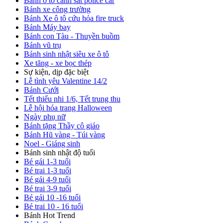
Bánh ô tô cảnh sát police car
Bánh xe công trường
Bánh Xe ô tô cứu hỏa fire truck
Bánh Máy bay
Bánh con Tàu - Thuyền buồm
Bánh vũ trụ
Bánh sinh nhật siêu xe ô tô
Xe tăng - xe bọc thép
Sự kiện, dịp đặc biệt
Lễ tình yêu Valentine 14/2
Bánh Cưới
Tết thiếu nhi 1/6, Tết trung thu
Lễ hội hóa trang Halloween
Ngày phụ nữ
Bánh tặng Thầy cô giáo
Bánh Hũ vàng - Túi vàng
Noel - Giáng sinh
Bánh sinh nhật độ tuổi
Bé gái 1-3 tuổi
Bé trai 1-3 tuổi
Bé gái 4-9 tuổi
Bé trai 3-9 tuổi
Bé gái 10 -16 tuổi
Bé trai 10 - 16 tuổi
Bánh Hot Trend