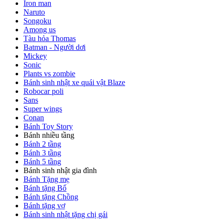
Iron man
Naruto
Songoku
Among us
Tàu hỏa Thomas
Batman - Người dơi
Mickey
Sonic
Plants vs zombie
Bánh sinh nhật xe quái vật Blaze
Robocar poli
Sans
Super wings
Conan
Bánh Toy Story
Bánh nhiều tầng
Bánh 2 tầng
Bánh 3 tầng
Bánh 5 tầng
Bánh sinh nhật gia đình
Bánh Tặng mẹ
Bánh tặng Bố
Bánh tặng Chồng
Bánh tặng vợ
Bánh sinh nhật tặng chị gái