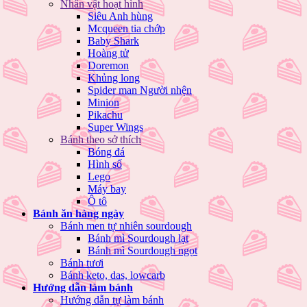
Nhân vật hoạt hình
Siêu Anh hùng
Mcqueen tia chớp
Baby Shark
Hoàng tử
Doremon
Khủng long
Spider man Người nhện
Minion
Pikachu
Super Wings
Bánh theo sở thích
Bóng đá
Hình số
Lego
Máy bay
Ô tô
Bánh ăn hàng ngày
Bánh men tự nhiên sourdough
Bánh mì Sourdough lạt
Bánh mì Sourdough ngọt
Bánh tươi
Bánh keto, das, lowcarb
Hướng dẫn làm bánh
Hướng dẫn tự làm bánh