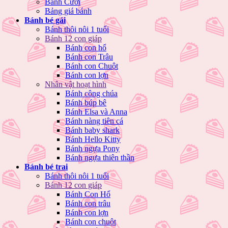
Bánh Cưới
Bảng giá bánh
Bánh bé gái
Bánh thôi nôi 1 tuổi
Bánh 12 con giáp
Bánh con hổ
Bánh con Trâu
Bánh con Chuột
Bánh con lợn
Nhân vật hoạt hình
Bánh công chúa
Bánh búp bê
Bánh Elsa và Anna
Bánh nàng tiên cá
Bánh baby shark
Bánh Hello Kitty
Bánh ngựa Pony
Bánh ngựa thiên thần
Bánh bé trai
Bánh thôi nôi 1 tuổi
Bánh 12 con giáp
Bánh Con Hổ
Bánh con trâu
Bánh con lợn
Bánh con chuột