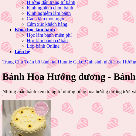
Hướng dẫn trang trí bánh
Kinh nghiệm chọn bánh
Kinh nghiệm làm bánh
Cách làm món ngon
Cảm xúc khách hàng
Khóa học làm bánh
Học làm bánh miễn phí
Học làm bánh cơ bản
Lớp bánh Online
Liên hệ
Trang Chủ
Toàn bộ bánh tại Hunnie Cake
Bánh sinh nhật Hoa Hướn
Bánh Hoa Hướng dương - Bánh 
Những mẫu bánh kem trang trí những bông hoa hướng dương tươi vàn
'