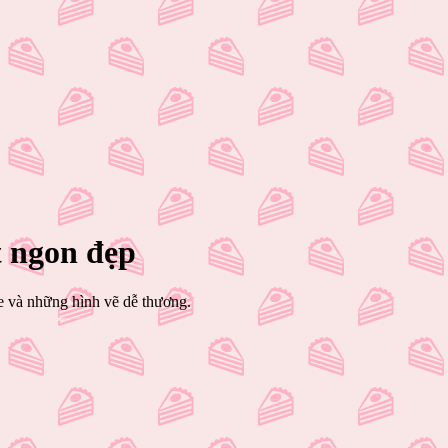
 ngon đẹp
e và những hình vẽ dễ thương.