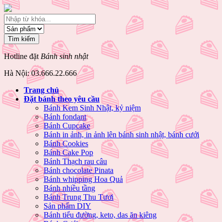
Hotline đặt
Bánh sinh nhật
Hà Nội: 03.666.22.666
Trang chủ
Đặt bánh theo yêu cầu
Bánh Kem Sinh Nhật, kỷ niệm
Bánh fondant
Bánh Cupcake
Bánh in ảnh, in ảnh lên bánh sinh nhật, bánh cưới
Bánh Cookies
Bánh Cake Pop
Bánh Thạch rau câu
Bánh chocolate Pinata
Bánh whipping Hoa Quả
Bánh nhiều tầng
Bánh Trung Thu Tươi
Sản phẩm DIY
Bánh tiểu đường, keto, das ăn kiêng