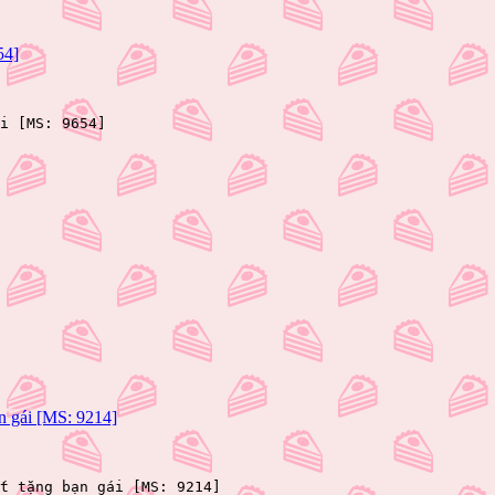
54]
i [MS: 9654]
n gái [MS: 9214]
t tặng bạn gái [MS: 9214]