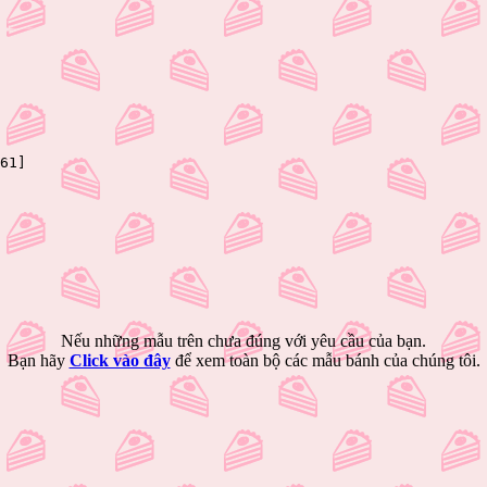
61]
Nếu những mẫu trên chưa đúng với yêu cầu của bạn.
Bạn hãy
Click vào đây
để xem toàn bộ các mẫu bánh của chúng tôi.