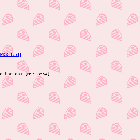
[MS: 8554]
ng bạn gái [MS: 8554]