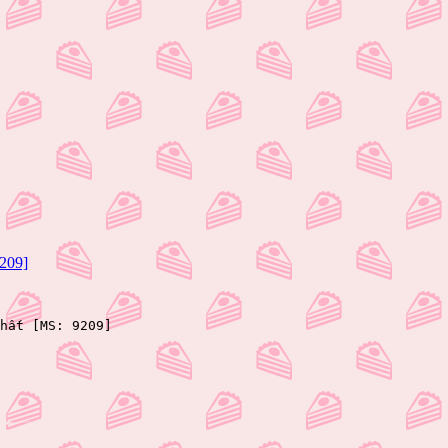
9209]
hất [MS: 9209]