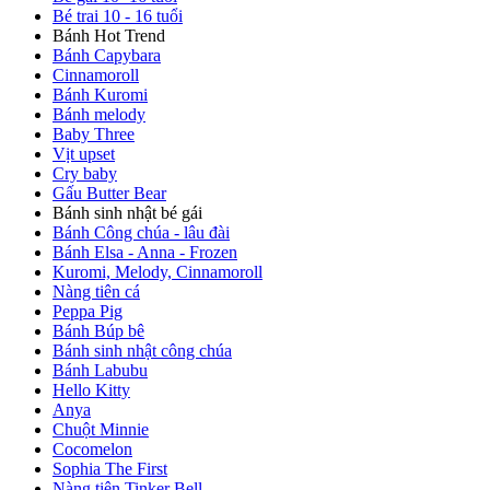
Bé trai 10 - 16 tuổi
Bánh Hot Trend
Bánh Capybara
Cinnamoroll
Bánh Kuromi
Bánh melody
Baby Three
Vịt upset
Cry baby
Gấu Butter Bear
Bánh sinh nhật bé gái
Bánh Công chúa - lâu đài
Bánh Elsa - Anna - Frozen
Kuromi, Melody, Cinnamoroll
Nàng tiên cá
Peppa Pig
Bánh Búp bê
Bánh sinh nhật công chúa
Bánh Labubu
Hello Kitty
Anya
Chuột Minnie
Cocomelon
Sophia The First
Nàng tiên Tinker Bell