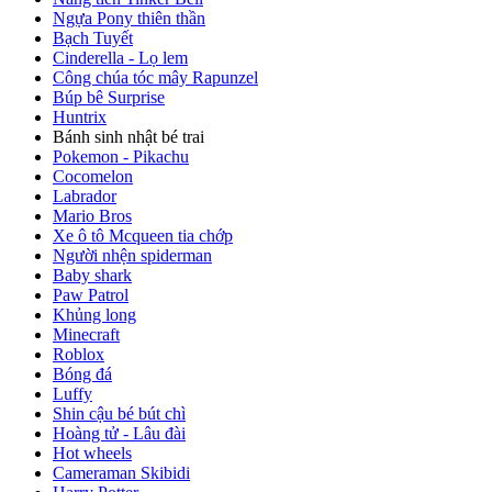
Ngựa Pony thiên thần
Bạch Tuyết
Cinderella - Lọ lem
Công chúa tóc mây Rapunzel
Búp bê Surprise
Huntrix
Bánh sinh nhật bé trai
Pokemon - Pikachu
Cocomelon
Labrador
Mario Bros
Xe ô tô Mcqueen tia chớp
Người nhện spiderman
Baby shark
Paw Patrol
Khủng long
Minecraft
Roblox
Bóng đá
Luffy
Shin cậu bé bút chì
Hoàng tử - Lâu đài
Hot wheels
Cameraman Skibidi