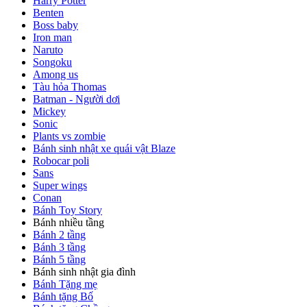
Harry Potter
Benten
Boss baby
Iron man
Naruto
Songoku
Among us
Tàu hỏa Thomas
Batman - Người dơi
Mickey
Sonic
Plants vs zombie
Bánh sinh nhật xe quái vật Blaze
Robocar poli
Sans
Super wings
Conan
Bánh Toy Story
Bánh nhiều tầng
Bánh 2 tầng
Bánh 3 tầng
Bánh 5 tầng
Bánh sinh nhật gia đình
Bánh Tặng mẹ
Bánh tặng Bố