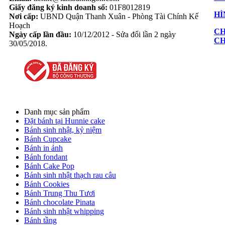
Giấy đăng ký kinh doanh số:
01F8012819
HÌ
Nơi cấp:
UBND Quận Thanh Xuân - Phòng Tài Chính Kế
Hoạch
CH
Ngày cấp lần đầu:
10/12/2012 - Sửa đổi lần 2 ngày
C
30/05/2018.
Danh mục sản phẩm
Đặt bánh tại Hunnie cake
Bánh sinh nhật, kỷ niệm
Bánh Cupcake
Bánh in ảnh
Bánh fondant
Bánh Cake Pop
Bánh sinh nhật thạch rau câu
Bánh Cookies
Bánh Trung Thu Tươi
Bánh chocolate Pinata
Bánh sinh nhật whipping
Bánh tầng