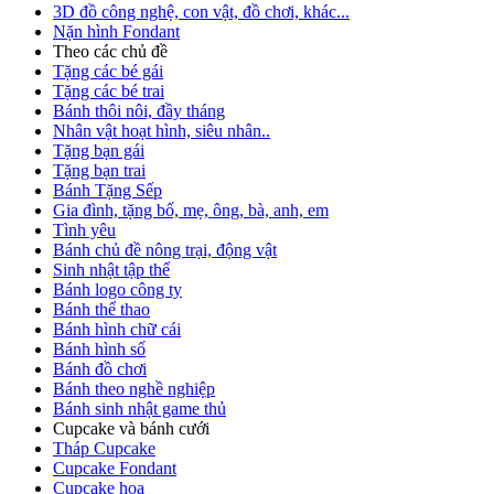
3D đồ công nghệ, con vật, đồ chơi, khác...
Nặn hình Fondant
Theo các chủ đề
Tặng các bé gái
Tặng các bé trai
Bánh thôi nôi, đầy tháng
Nhân vật hoạt hình, siêu nhân..
Tặng bạn gái
Tặng bạn trai
Bánh Tặng Sếp
Gia đình, tặng bố, mẹ, ông, bà, anh, em
Tình yêu
Bánh chủ đề nông trại, động vật
Sinh nhật tập thể
Bánh logo công ty
Bánh thể thao
Bánh hình chữ cái
Bánh hình số
Bánh đồ chơi
Bánh theo nghề nghiệp
Bánh sinh nhật game thủ
Cupcake và bánh cưới
Tháp Cupcake
Cupcake Fondant
Cupcake hoa