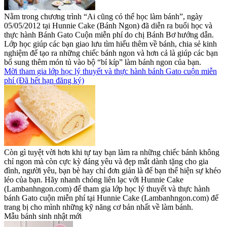
Nằm trong chương trình “Ai cũng có thể học làm bánh”, ngày
05/05/2012 tại Hunnie Cake (Bánh Ngon) đã diễn ra buổi học và
thực hành Bánh Gato Cuộn miễn phí do chị Bánh Bơ hướng dẫn.
Lớp học giúp các bạn giao lưu tìm hiểu thêm về bánh, chia sẻ kinh
nghiệm để tạo ra những chiếc bánh ngon và hơn cả là giúp các bạn
bổ sung thêm món tủ vào bộ “bí kíp” làm bánh ngon của bạn.
Mời tham gia lớp học lý thuyết và thực hành bánh Gato cuộn miễn
phí (Đã hết hạn đăng ký)
Còn gì tuyệt vời hơn khi tự tay bạn làm ra những chiếc bánh không
chỉ ngon mà còn cực kỳ đáng yêu và đẹp mắt dành tặng cho gia
đình, người yêu, bạn bè hay chỉ đơn giản là để bạn thể hiện sự khéo
léo của bạn. Hãy nhanh chóng liên lạc với Hunnie Cake
(Lambanhngon.com) để tham gia lớp học lý thuyết và thực hành
bánh Gato cuộn miễn phí tại Hunnie Cake (Lambanhngon.com) để
trang bị cho mình những kỹ năng cơ bản nhất về làm bánh.
Mẫu bánh sinh nhật mới