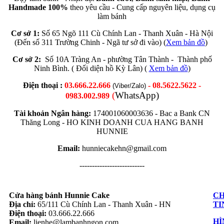
Handmade 100%
theo yêu cầu - Cung cấp nguyên liệu, dụng cụ
làm bánh
Cơ sở 1:
Số 65 Ngõ 111 Cù Chính Lan - Thanh Xuân - Hà Nội
(Đến số 311 Trường Chinh - Ngã tư sở đi vào) (
Xem bản đồ
)
Cơ sở 2:
Số 10A Tràng An - phường Tân Thành - Thành phố
Ninh Bình. ( Đối diện hồ Kỳ Lân) (
Xem bản đồ
)
Điện thoại :
03.666.22.666
- 08.5622.5622 -
(Viber/Zalo)
(
WhatsApp)
0983.002.989
Tài khoản Ngân hàng:
174001060003636 -
Bac a Bank CN
Thăng Long -
HO KINH DOANH CUA HANG BANH
HUNNIE
Email:
hunniecakehn@gmail.com
--------------------------
Cửa hàng bánh Hunnie Cake
CH
Địa chỉ:
65/111 Cù Chính Lan - Thanh Xuân - HN
TI
Điện thoại:
03.666.22.666
HÌ
Email:
lienhe@lambanhngon.com