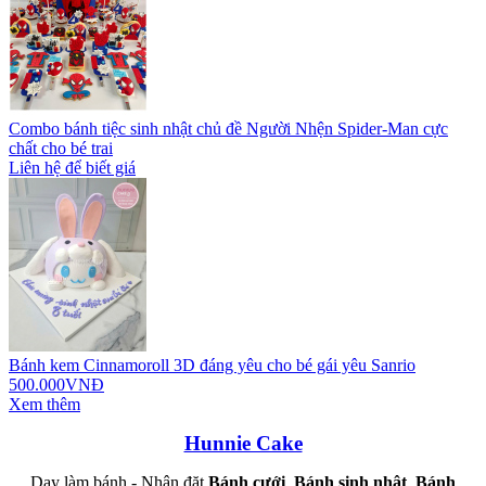
Combo bánh tiệc sinh nhật chủ đề Người Nhện Spider-Man cực
chất cho bé trai
Liên hệ để biết giá
Bánh kem Cinnamoroll 3D đáng yêu cho bé gái yêu Sanrio
500.000VNĐ
Xem thêm
Hunnie Cake
Dạy làm bánh - Nhận đặt
Bánh cưới
,
Bánh sinh nhật
,
Bánh