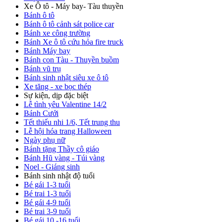
Xe Ô tô - Máy bay- Tàu thuyền
Bánh ô tô
Bánh ô tô cảnh sát police car
Bánh xe công trường
Bánh Xe ô tô cứu hỏa fire truck
Bánh Máy bay
Bánh con Tàu - Thuyền buồm
Bánh vũ trụ
Bánh sinh nhật siêu xe ô tô
Xe tăng - xe bọc thép
Sự kiện, dịp đặc biệt
Lễ tình yêu Valentine 14/2
Bánh Cưới
Tết thiếu nhi 1/6, Tết trung thu
Lễ hội hóa trang Halloween
Ngày phụ nữ
Bánh tặng Thầy cô giáo
Bánh Hũ vàng - Túi vàng
Noel - Giáng sinh
Bánh sinh nhật độ tuổi
Bé gái 1-3 tuổi
Bé trai 1-3 tuổi
Bé gái 4-9 tuổi
Bé trai 3-9 tuổi
Bé gái 10 -16 tuổi