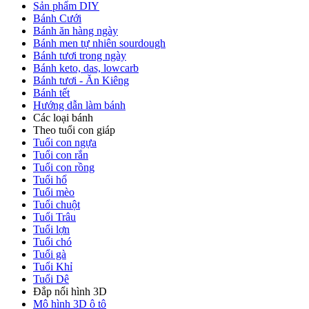
Sản phẩm DIY
Bánh Cưới
Bánh ăn hàng ngày
Bánh men tự nhiên sourdough
Bánh tươi trong ngày
Bánh keto, das, lowcarb
Bánh tươi - Ăn Kiêng
Bánh tết
Hướng dẫn làm bánh
Các loại bánh
Theo tuổi con giáp
Tuổi con ngựa
Tuổi con rắn
Tuổi con rồng
Tuổi hổ
Tuổi mèo
Tuổi chuột
Tuổi Trâu
Tuổi lợn
Tuổi chó
Tuổi gà
Tuổi Khỉ
Tuổi Dê
Đắp nổi hình 3D
Mô hình 3D ô tô