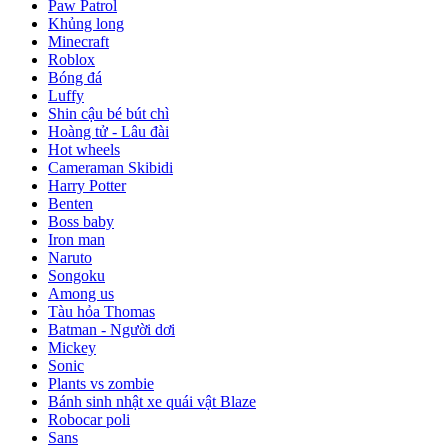
Paw Patrol
Khủng long
Minecraft
Roblox
Bóng đá
Luffy
Shin cậu bé bút chì
Hoàng tử - Lâu đài
Hot wheels
Cameraman Skibidi
Harry Potter
Benten
Boss baby
Iron man
Naruto
Songoku
Among us
Tàu hỏa Thomas
Batman - Người dơi
Mickey
Sonic
Plants vs zombie
Bánh sinh nhật xe quái vật Blaze
Robocar poli
Sans