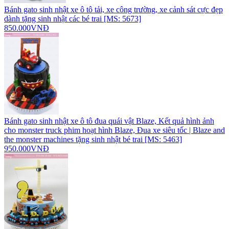
Bánh gato sinh nhật xe ô tô tải, xe công trường, xe cảnh sát cực đẹp
dành tặng sinh nhật các bé trai [MS: 5673]
850.000VNĐ
Bánh gato sinh nhật xe ô tô đua quái vật Blaze, Kết quả hình ảnh
cho monster truck phim hoạt hình Blaze, Đua xe siêu tốc | Blaze and
the monster machines tặng sinh nhật bé trai [MS: 5463]
950.000VNĐ