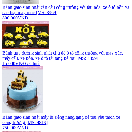
Bánh gato sinh nhật cần cẩu công trường với tàu hỏa, xe ô tô bồn và
các loại máy móc [MS: 3969]
800.000VNĐ
Bánh quy đường sinh nhật chủ đề ô tô công trường với may xúc,
máy cẩu, xe bồn, xe ô tô tải tặng bé trai [MS: 4859]
15.000VNĐ / Chiếc
Bánh gato sinh nhật máy ủi siêng năng tặng bé trai yêu thích xe
công trường [MS: 4819]
750.000VNĐ