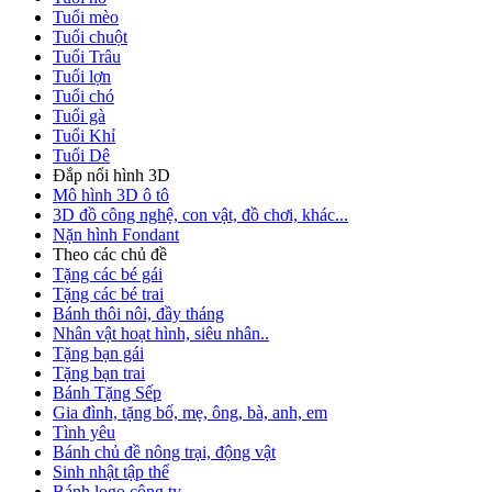
Tuổi mèo
Tuổi chuột
Tuổi Trâu
Tuổi lợn
Tuổi chó
Tuổi gà
Tuổi Khỉ
Tuổi Dê
Đắp nổi hình 3D
Mô hình 3D ô tô
3D đồ công nghệ, con vật, đồ chơi, khác...
Nặn hình Fondant
Theo các chủ đề
Tặng các bé gái
Tặng các bé trai
Bánh thôi nôi, đầy tháng
Nhân vật hoạt hình, siêu nhân..
Tặng bạn gái
Tặng bạn trai
Bánh Tặng Sếp
Gia đình, tặng bố, mẹ, ông, bà, anh, em
Tình yêu
Bánh chủ đề nông trại, động vật
Sinh nhật tập thể
Bánh logo công ty