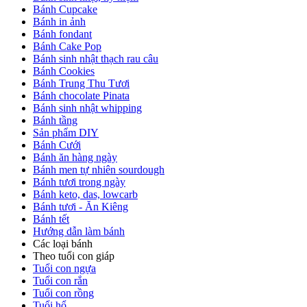
Bánh Cupcake
Bánh in ảnh
Bánh fondant
Bánh Cake Pop
Bánh sinh nhật thạch rau câu
Bánh Cookies
Bánh Trung Thu Tươi
Bánh chocolate Pinata
Bánh sinh nhật whipping
Bánh tầng
Sản phẩm DIY
Bánh Cưới
Bánh ăn hàng ngày
Bánh men tự nhiên sourdough
Bánh tươi trong ngày
Bánh keto, das, lowcarb
Bánh tươi - Ăn Kiêng
Bánh tết
Hướng dẫn làm bánh
Các loại bánh
Theo tuổi con giáp
Tuổi con ngựa
Tuổi con rắn
Tuổi con rồng
Tuổi hổ