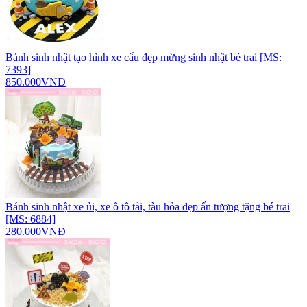
Bánh sinh nhật tạo hình xe cẩu đẹp mừng sinh nhật bé trai [MS:
7393]
850.000VNĐ
Bánh sinh nhật xe ủi, xe ô tô tải, tàu hỏa đẹp ấn tượng tặng bé trai
[MS: 6884]
280.000VNĐ