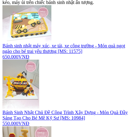
kéo, máy ủi trên chiếc bánh sinh nhật ấn tượng.
Bánh sinh nhật máy xúc, xe tải, xe công trường - Món quà ngọt
ngào cho bé trai yêu thương [MS: 11575]
650.000VNĐ
Bánh Sinh Nhật Chủ Đề Công Trình Xây Dựng - Món Quà Đầy
Sáng Tạo Cho Bé Mê Kỹ Sư [MS: 10984]
550.000VNĐ