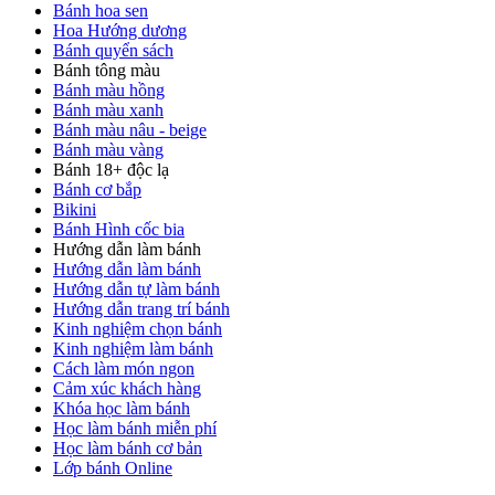
Bánh hoa sen
Hoa Hướng dương
Bánh quyển sách
Bánh tông màu
Bánh màu hồng
Bánh màu xanh
Bánh màu nâu - beige
Bánh màu vàng
Bánh 18+ độc lạ
Bánh cơ bắp
Bikini
Bánh Hình cốc bia
Hướng dẫn làm bánh
Hướng dẫn làm bánh
Hướng dẫn tự làm bánh
Hướng dẫn trang trí bánh
Kinh nghiệm chọn bánh
Kinh nghiệm làm bánh
Cách làm món ngon
Cảm xúc khách hàng
Khóa học làm bánh
Học làm bánh miễn phí
Học làm bánh cơ bản
Lớp bánh Online