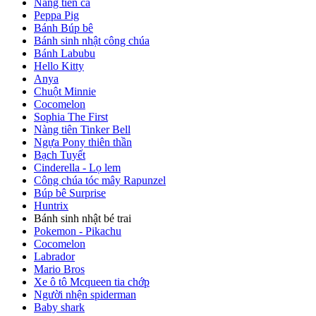
Nàng tiên cá
Peppa Pig
Bánh Búp bê
Bánh sinh nhật công chúa
Bánh Labubu
Hello Kitty
Anya
Chuột Minnie
Cocomelon
Sophia The First
Nàng tiên Tinker Bell
Ngựa Pony thiên thần
Bạch Tuyết
Cinderella - Lọ lem
Công chúa tóc mây Rapunzel
Búp bê Surprise
Huntrix
Bánh sinh nhật bé trai
Pokemon - Pikachu
Cocomelon
Labrador
Mario Bros
Xe ô tô Mcqueen tia chớp
Người nhện spiderman
Baby shark