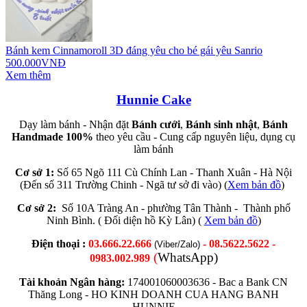
Bánh kem Cinnamoroll 3D đáng yêu cho bé gái yêu Sanrio
500.000VNĐ
Xem thêm
Hunnie Cake
Dạy làm bánh - Nhận đặt
Bánh cưới
,
Bánh sinh nhật
,
Bánh
Handmade 100%
theo yêu cầu - Cung cấp nguyên liệu, dụng cụ
làm bánh
Cơ sở 1:
Số 65 Ngõ 111 Cù Chính Lan - Thanh Xuân - Hà Nội
(Đến số 311 Trường Chinh - Ngã tư sở đi vào) (
Xem bản đồ
)
Cơ sở 2:
Số 10A Tràng An - phường Tân Thành - Thành phố
Ninh Bình. ( Đối diện hồ Kỳ Lân) (
Xem bản đồ
)
Điện thoại :
03.666.22.666
- 08.5622.5622 -
(Viber/Zalo)
(
WhatsApp)
0983.002.989
Tài khoản Ngân hàng:
174001060003636 -
Bac a Bank CN
Thăng Long -
HO KINH DOANH CUA HANG BANH
HUNNIE