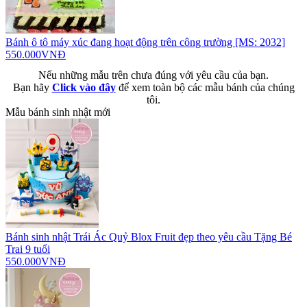
Bánh ô tô máy xúc đang hoạt động trên công trường [MS: 2032]
550.000VNĐ
Nếu những mẫu trên chưa đúng với yêu cầu của bạn.
Bạn hãy
Click vào đây
để xem toàn bộ các mẫu bánh của chúng
tôi.
Mẫu bánh sinh nhật mới
Bánh sinh nhật Trái Ác Quỷ Blox Fruit đẹp theo yêu cầu Tặng Bé
Trai 9 tuổi
550.000VNĐ