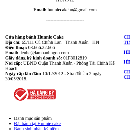
Email:
hunniecakehn@gmail.com
--------------------------
Cửa hàng bánh Hunnie Cake
CH
Địa chỉ:
65/111 Cù Chính Lan - Thanh Xuân - HN
TI
Điện thoại:
03.666.22.666
HÌ
Email:
lienhe@lambanhngon.com
Giấy đăng ký kinh doanh số:
01F8012819
HÌ
Nơi cấp:
UBND Quận Thanh Xuân - Phòng Tài Chính Kế
Hoạch
CH
Ngày cấp lần đầu:
10/12/2012 - Sửa đổi lần 2 ngày
C
30/05/2018.
Danh mục sản phẩm
Đặt bánh tại Hunnie cake
Bánh sinh nhật, kỷ niệm