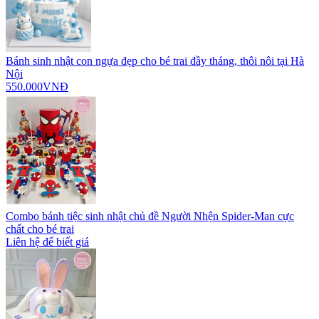
Bánh sinh nhật con ngựa đẹp cho bé trai đầy tháng, thôi nôi tại Hà
Nội
550.000VNĐ
Combo bánh tiệc sinh nhật chủ đề Người Nhện Spider-Man cực
chất cho bé trai
Liên hệ để biết giá