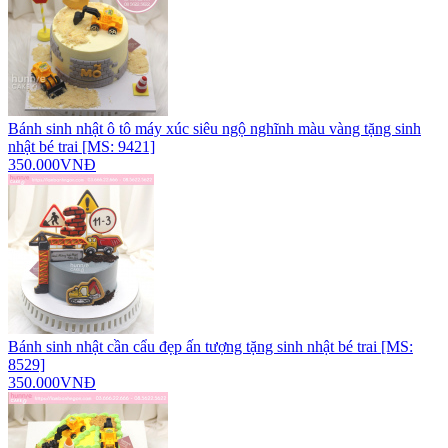
Bánh sinh nhật ô tô máy xúc siêu ngộ nghĩnh màu vàng tặng sinh
nhật bé trai [MS: 9421]
350.000VNĐ
Bánh sinh nhật cần cẩu đẹp ấn tượng tặng sinh nhật bé trai [MS:
8529]
350.000VNĐ