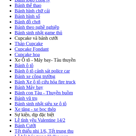
Bánh thể thao
Bánh hình chữ cái
Bánh hình số
Bánh đồ chơi
Bánh theo nghề nghiệp
Bánh sinh nhật game thủ
Cupcake và bánh cưới
Tháp Cupcake
Cupcake Fondant
Cupcake hoa
Xe Ô tô - Máy bay- Tàu thuyền
Bánh ô tô
Bánh ô tô cảnh sát police car
Bánh xe công trường
Bánh Xe ô tô cứu hỏa fire truck
Bánh Máy bay
Bánh con Tàu - Thuyền buồm
Bánh vũ trụ
Bánh sinh nhật siêu xe ô tô
Xe tăng - xe bọc thép
Sự kiện, dịp đặc biệt
Lễ tình yêu Valentine 14/2
Bánh Cưới
Tết thiếu nhi 1/6, Tết trung thu