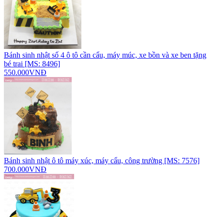
Bánh sinh nhật số 4 ô tô cần cẩu, máy múc, xe bồn và xe ben tặng
bé trai [MS: 8496]
550.000VNĐ
Bánh sinh nhật ô tô máy xúc, máy cẩu, công trường [MS: 7576]
700.000VNĐ