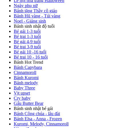
Lễ hội hóa trang Halloween
Ngày phụ nữ
Bánh tặng Thầy cô giáo
Bánh Hũ vàng - Túi vàng
Noel - Giáng sinh
Bánh sinh nhật độ tuổi
Bé gái 1-3 tuổi
Bé trai 1-3 tuổi
Bé gái 4-9 tuổi
Bé trai 3-9 tuổi
Bé gái 10 -16 tuổi
Bé trai 10 - 16 tuổi
Bánh Hot Trend
Bánh Capybara
Cinnamoroll
Bánh Kuromi
Bánh melody
Baby Three
Vịt upset
Cry baby
Gấu Butter Bear
Bánh sinh nhật bé gái
Bánh Công chúa - lâu đài
Bánh Elsa - Anna - Frozen
Kuromi, Melody, Cinnamoroll