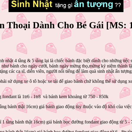
 Thoại Dành Cho Bé Gái [MS: 1
h nhật 4 tầng & 5 tầng lại là chiếc bánh đặc biệt dành cho những tiệc 
n như bánh cho ngày cưới, bánh ngày mừng thọ,mừng kỷ niệm thành lập
ng các ca sĩ, diễn viên, người nổi tiếng để làm quà sinh nhật ấn tượng
ải sử dụng xe ô tô hoặc xe tải để giao bánh chứ không thể sử dụng 
 fondant là 1tr6 - 1tr8 và bánh kem khoảng từ 750 - 850k
ng bánh thật 16cm) giá bánh giao động tùy thuộc vào độ khó của việc t
 1 tầng bánh thật 16cm) giá bánh bọc đường fondant giao động từ 5 - 7t
ầng bánh thật 16cm) giá bánh bọc đường fondant giao động từ 6 - 8tr tùy