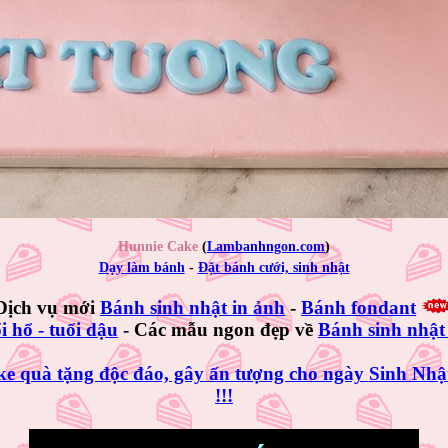
Hunnie Cake
(
Lambanhngon.com
)
Dạy làm bánh
-
Đặt bánh cưới, sinh nhật
Dịch vụ mới
Bánh sinh nhật in ảnh
-
Bánh fondant
i hổ - tuổi dậu
- Các mẫu ngon đẹp về
Bánh sinh nhật 
ke
quà tặng độc đáo, gây ấn tượng cho ngày
Sinh Nhậ
!!!