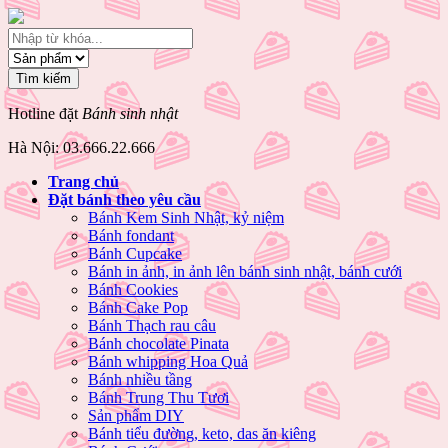
Hotline đặt
Bánh sinh nhật
Hà Nội: 03.666.22.666
Trang chủ
Đặt bánh theo yêu cầu
Bánh Kem Sinh Nhật, kỷ niệm
Bánh fondant
Bánh Cupcake
Bánh in ảnh, in ảnh lên bánh sinh nhật, bánh cưới
Bánh Cookies
Bánh Cake Pop
Bánh Thạch rau câu
Bánh chocolate Pinata
Bánh whipping Hoa Quả
Bánh nhiều tầng
Bánh Trung Thu Tươi
Sản phẩm DIY
Bánh tiểu đường, keto, das ăn kiêng