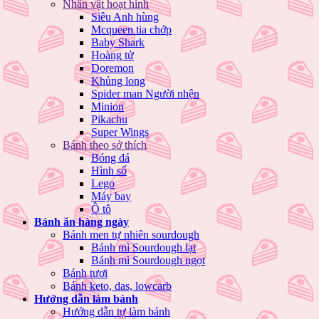
Nhân vật hoạt hình
Siêu Anh hùng
Mcqueen tia chớp
Baby Shark
Hoàng tử
Doremon
Khủng long
Spider man Người nhện
Minion
Pikachu
Super Wings
Bánh theo sở thích
Bóng đá
Hình số
Lego
Máy bay
Ô tô
Bánh ăn hàng ngày
Bánh men tự nhiên sourdough
Bánh mì Sourdough lạt
Bánh mì Sourdough ngọt
Bánh tươi
Bánh keto, das, lowcarb
Hướng dẫn làm bánh
Hướng dẫn tự làm bánh