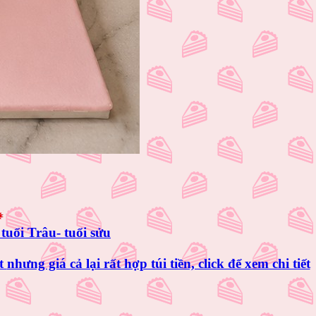
tuổi Trâu- tuổi sửu
t
nhưng giá cả lại rất hợp túi tiền, click để xem chi tiết