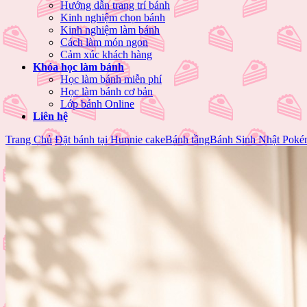
Hướng dẫn trang trí bánh
Kinh nghiệm chọn bánh
Kinh nghiệm làm bánh
Cách làm món ngon
Cảm xúc khách hàng
Khóa học làm bánh
Học làm bánh miễn phí
Học làm bánh cơ bản
Lớp bánh Online
Liên hệ
Trang Chủ
Đặt bánh tại Hunnie cake
Bánh tầng
Bánh Sinh Nhật Poké