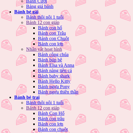
Bánh Cưới
Bảng giá bánh
Bánh bé gái
Bánh thôi nôi 1 tuổi
Bánh 12 con giáp
Bánh con hổ
Bánh con Trâu
Bánh con Chuột
Bánh con lợn
Nhân vật hoạt hình
Bánh công chúa
Bánh búp bê
Bánh Elsa và Anna
Bánh nàng tiên cá
Bánh baby shark
Bánh Hello Kitty
Bánh ngựa Pony
Bánh ngựa thiên thần
Bánh bé trai
Bánh thôi nôi 1 tuổi
Bánh 12 con giáp
Bánh Con Hổ
Bánh con trâu
Bánh con lợn
Bánh con chuột