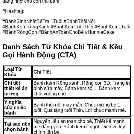
đáng nhớ cho con trai bạn!
#Hashtag:
#BánhSinhNhậtBéTrai1Tuổi #BánhThôiNôi
#BánhKemRồngXanh #BánhKemTuổiThìn #BánhKem1Tuổi
#BánhRồngCon #BánhAnToànChoBé #HunnieCake
Danh Sách Từ Khóa Chi Tiết & Kêu
Gọi Hành Động (CTA)
Loại Từ
Chi Tiết
Khóa
Chi tiết
Bánh kem Rồng xanh, Rồng con 3D, Trang trí
thiết kế ấn
bình sữa mây, Bánh kem số 1, Bánh kem
tượng
khối vuông chữ.
Ý nghĩa
Bánh thôi nôi may mắn, Chúc mừng bé 1
của chiếc
tuổi, Quà tặng tuổi Thìn, Lời chúc mạnh mẽ.
bánh
Nguyên liệu an toàn cho bé, Thiết kế mạnh
Tại sao nên
mẽ đáng yêu, Bánh kem ít ngọt, Dịch vụ tùy
chọn bánh
chỉnh tên bé.