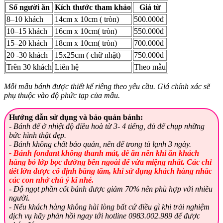
Số người ăn
Kích thước tham khảo
Giá từ
8–10 khách
14cm x 10cm ( tròn)
500.000đ
10–15 khách
16cm x 10cm( tròn)
550.000đ
15–20 khách
18cm x 10cm( tròn)
700.000đ
20 -30 khách
15x25cm ( chữ nhật)
750.000đ
Trên 30 khách
Liên hệ
Theo mẫu
Mỗi mẫu bánh được thiết kế riêng theo yêu cầu. Giá chính xác sẽ
phụ thuộc vào độ phức tạp của mẫu.
Hướng dẫn sử dụng và bảo quản bánh:
- Bánh để ở nhiệt độ điều hoà từ 3- 4 tiếng, đủ để chụp những
bức hình thật đẹp.
- Bánh không chất bảo quản, nên để trong tủ lạnh 3 ngày.
- Bánh fondant không thanh mát, dễ ăn nên khi ăn khách
hàng bỏ lớp bọc đường bên ngoài để vừa miệng nhất. Các chi
tiết lớn được cố định bằng tăm, khi sử dụng khách hàng nhắc
các con nhớ chú ý kĩ nhé.
- Độ ngọt phần cốt bánh được giảm 70% nên phù hợp với nhiều
người.
- Nếu khách hàng không hài lòng bất cứ điều gì khi trải nghiệm
dịch vụ hãy phản hồi ngay tới hotline 0983.002.989 để được