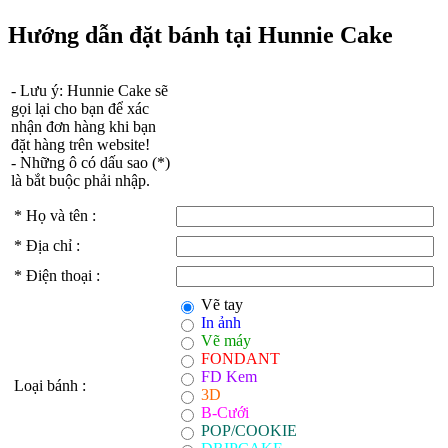
Hướng dẫn đặt bánh tại Hunnie Cake
- Lưu ý: Hunnie Cake sẽ
gọi lại cho bạn để xác
nhận đơn hàng khi bạn
đặt hàng trên website!
- Những ô có dấu sao (
*
)
là bắt buộc phải nhập.
*
Họ và tên :
*
Địa chỉ :
*
Điện thoại :
Vẽ tay
In ảnh
Vẽ máy
FONDANT
FD Kem
Loại bánh :
3D
B-Cưới
POP/COOKIE