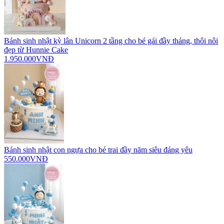
Bánh sinh nhật kỳ lân Unicorn 2 tầng cho bé gái đầy tháng, thôi nôi
đẹp từ Hunnie Cake
1.950.000VNĐ
Bánh sinh nhật con ngựa cho bé trai đầy năm siêu đáng yêu
550.000VNĐ