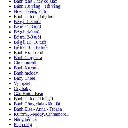
Bánh tặng Thầy cô giáo
Bánh Hũ vàng - Túi vàng
Noel - Giáng sinh
Bánh sinh nhật độ tuổi
Bé gái 1-3 tuổi
Bé trai 1-3 tuổi
Bé gái 4-9 tuổi
Bé trai 3-9 tuổi
Bé gái 10 -16 tuổi
Bé trai 10 - 16 tuổi
Bánh Hot Trend
Bánh Capybara
Cinnamoroll
Bánh Kuromi
Bánh melody
Baby Three
Vịt upset
Cry baby
Gấu Butter Bear
Bánh sinh nhật bé gái
Bánh Công chúa - lâu đài
Bánh Elsa - Anna - Frozen
Kuromi, Melody, Cinnamoroll
Nàng tiên cá
Peppa Pig