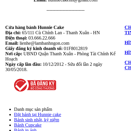
--------------------------
Cửa hàng bánh Hunnie Cake
CH
Địa chỉ:
65/111 Cù Chính Lan - Thanh Xuân - HN
TI
Điện thoại:
03.666.22.666
HÌ
Email:
lienhe@lambanhngon.com
Giấy đăng ký kinh doanh số:
01F8012819
HÌ
Nơi cấp:
UBND Quận Thanh Xuân - Phòng Tài Chính Kế
Hoạch
CH
Ngày cấp lần đầu:
10/12/2012 - Sửa đổi lần 2 ngày
C
30/05/2018.
Danh mục sản phẩm
Đặt bánh tại Hunnie cake
Bánh sinh nhật, kỷ niệm
Bánh Cupcake
Bánh in ảnh