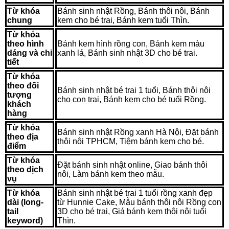
Từ khóa
Bánh sinh nhật Rồng, Bánh thôi nôi, Bánh
chung
kem cho bé trai, Bánh kem tuổi Thìn.
Từ khóa
theo hình
Bánh kem hình rồng con, Bánh kem màu
dáng và chi
xanh lá, Bánh sinh nhật 3D cho bé trai.
tiết
Từ khóa
theo đối
Bánh sinh nhật bé trai 1 tuổi, Bánh thôi nôi
tượng
cho con trai, Bánh kem cho bé tuổi Rồng.
khách
hàng
Từ khóa
Bánh sinh nhật Rồng xanh Hà Nội, Đặt bánh
theo địa
thôi nôi TPHCM, Tiệm bánh kem cho bé.
điểm
Từ khóa
Đặt bánh sinh nhật online, Giao bánh thôi
theo dịch
nôi, Làm bánh kem theo mẫu.
vụ
Từ khóa
Bánh sinh nhật bé trai 1 tuổi rồng xanh đẹp
dài (long-
từ Hunnie Cake, Mẫu bánh thôi nôi Rồng con
tail
3D cho bé trai, Giá bánh kem thôi nôi tuổi
keyword)
Thìn.