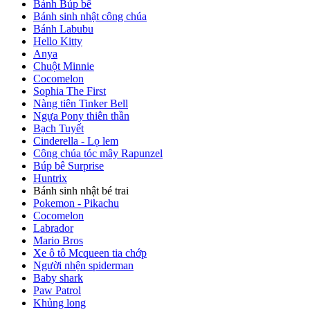
Bánh Búp bê
Bánh sinh nhật công chúa
Bánh Labubu
Hello Kitty
Anya
Chuột Minnie
Cocomelon
Sophia The First
Nàng tiên Tinker Bell
Ngựa Pony thiên thần
Bạch Tuyết
Cinderella - Lọ lem
Công chúa tóc mây Rapunzel
Búp bê Surprise
Huntrix
Bánh sinh nhật bé trai
Pokemon - Pikachu
Cocomelon
Labrador
Mario Bros
Xe ô tô Mcqueen tia chớp
Người nhện spiderman
Baby shark
Paw Patrol
Khủng long