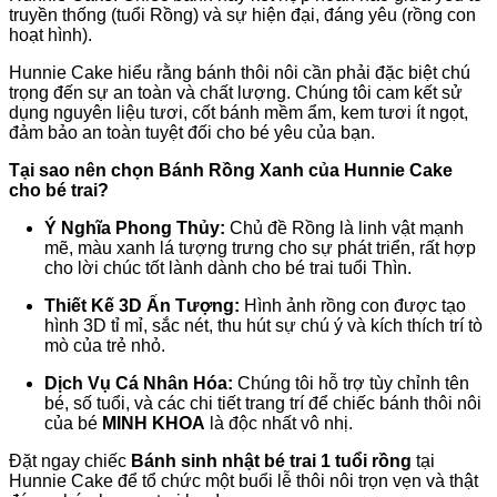
truyền thống (tuổi Rồng) và sự hiện đại, đáng yêu (rồng con
hoạt hình).
Hunnie Cake hiểu rằng bánh thôi nôi cần phải đặc biệt chú
trọng đến sự an toàn và chất lượng. Chúng tôi cam kết sử
dụng nguyên liệu tươi, cốt bánh mềm ẩm, kem tươi ít ngọt,
đảm bảo an toàn tuyệt đối cho bé yêu của bạn.
Tại sao nên chọn Bánh Rồng Xanh của Hunnie Cake
cho bé trai?
Ý Nghĩa Phong Thủy:
Chủ đề Rồng là linh vật mạnh
mẽ, màu xanh lá tượng trưng cho sự phát triển, rất hợp
cho lời chúc tốt lành dành cho bé trai tuổi Thìn.
Thiết Kế 3D Ấn Tượng:
Hình ảnh rồng con được tạo
hình 3D tỉ mỉ, sắc nét, thu hút sự chú ý và kích thích trí tò
mò của trẻ nhỏ.
Dịch Vụ Cá Nhân Hóa:
Chúng tôi hỗ trợ tùy chỉnh tên
bé, số tuổi, và các chi tiết trang trí để chiếc bánh thôi nôi
của bé
MINH KHOA
là độc nhất vô nhị.
Đặt ngay chiếc
Bánh sinh nhật bé trai 1 tuổi rồng
tại
Hunnie Cake để tổ chức một buổi lễ thôi nôi trọn vẹn và thật