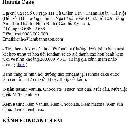
Hunnie Cake
Địa chỉ:
CS1: Số 65 Ngõ 111 Cù Chính Lan - Thanh Xuân - Hà Nội
(Đến số 311 Trường Chinh - Ngã tư sở rẽ vào) CS2: Số 10A Tràng
An - Tân Thành - Ninh Bình ( Gần hồ Kỳ Lân).
Di động:
03.666.22.666
Điện thoại:
0983.002.989
Email:
lienhe@lambanhngon.com
- Tùy theo độ khó của họa tiết fondant (đường dẻo), bánh kem tươi
kết hợp trang trí họa tiết fondant sẽ có giá thành cao hơn bánh kem
tươi vẽ hình khoảng 200.000 VNĐ. (Bảng giá bánh tham khảo
thêm tại
link
)
Bánh trang trí hình nổi đường dẻo fondant tại Hunnie cake được
làm cao từ 8- 12 cm với 4 hoặc 8 lớp cốt bánh.
Nhân bánh:
Vanilla, Chocolate, Thạch hoa quả, Mứt dâu, Mứt việt
quất, Mứt chanh leo
Kem bánh:
Kem Vanilla, Kem Chocolate, Kem matcha, Kem sữa
chua, Kem Chanh leo...
BÁNH FONDANT KEM