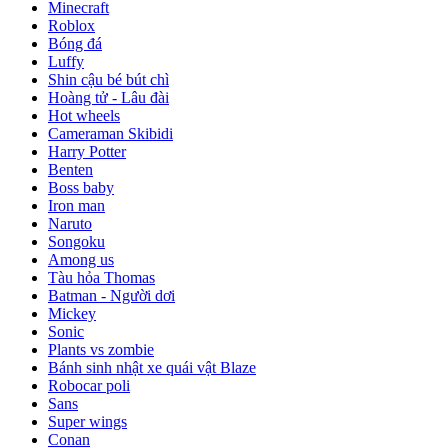
Minecraft
Roblox
Bóng đá
Luffy
Shin cậu bé bút chì
Hoàng tử - Lâu đài
Hot wheels
Cameraman Skibidi
Harry Potter
Benten
Boss baby
Iron man
Naruto
Songoku
Among us
Tàu hỏa Thomas
Batman - Người dơi
Mickey
Sonic
Plants vs zombie
Bánh sinh nhật xe quái vật Blaze
Robocar poli
Sans
Super wings
Conan