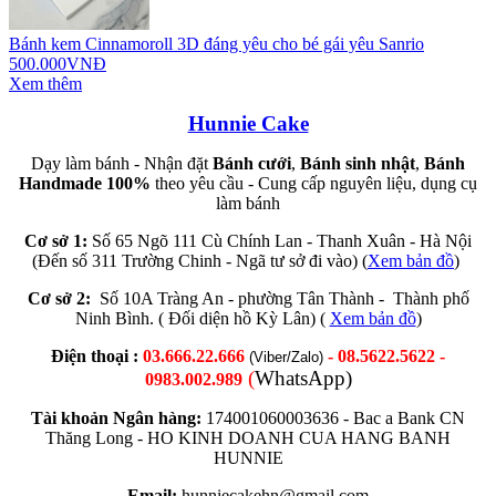
Bánh kem Cinnamoroll 3D đáng yêu cho bé gái yêu Sanrio
500.000VNĐ
Xem thêm
Hunnie Cake
Dạy làm bánh - Nhận đặt
Bánh cưới
,
Bánh sinh nhật
,
Bánh
Handmade 100%
theo yêu cầu - Cung cấp nguyên liệu, dụng cụ
làm bánh
Cơ sở 1:
Số 65 Ngõ 111 Cù Chính Lan - Thanh Xuân - Hà Nội
(Đến số 311 Trường Chinh - Ngã tư sở đi vào) (
Xem bản đồ
)
Cơ sở 2:
Số 10A Tràng An - phường Tân Thành - Thành phố
Ninh Bình. ( Đối diện hồ Kỳ Lân) (
Xem bản đồ
)
Điện thoại :
03.666.22.666
- 08.5622.5622 -
(Viber/Zalo)
(
WhatsApp)
0983.002.989
Tài khoản Ngân hàng:
174001060003636 -
Bac a Bank CN
Thăng Long -
HO KINH DOANH CUA HANG BANH
HUNNIE
Email:
hunniecakehn@gmail.com