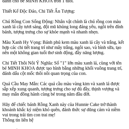
dành cho bé MINH KHOA tròn 1 tuổi.
Thiết Kế Độc Đáo, Chi Tiết Ấn Tượng:
Chú Rồng Con Sống Động: Nhân vật chính là chú rồng con màu
xanh lá cây tươi sáng, đội mũ khủng long đáng yêu, ngồi trên đỉnh
bánh, tượng trưng cho sự khỏe mạnh và nhanh nhẹn.
Màu Xanh Hy Vọng: Bánh phủ kem màu xanh lá cây và trắng, kết
hợp các chi tiết trang trí như mây trắng, ngôi sao, và bình sữa, tạo
nên một không gian tuổi thơ sinh động, đầy năng lượng.
Chi Tiết Thôi Nôi Ý Nghĩa: Số "1" lớn màu xanh lá, cùng với tên
bé MINH KHOA được tạo hình bằng những khối vuông trang trí,
đánh dấu cột mốc thôi nôi quan trọng của con.
Quả Cầu May Mắn: Các quả cầu màu vàng kim và xanh lá được
sắp xếp xung quanh, tượng trưng cho sự đủ đầy, thịnh vượng và
may mắn đồng hành cùng bé trong năm đầu đời.
Hãy để chiếc bánh Rồng Xanh này của Hunnie Cake trở thành
khoảnh khắc kỷ niệm khó quên, đánh thức sự dũng cảm và niềm
vui trong trái tim con trai mẹ!
Thông tin liên hệ