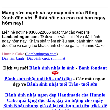
Mang sức mạnh và sự may mắn của Rồng
Xanh đến với lễ thôi nôi của con trai bạn ngay
hôm nay!
Liên hệ hotline
0366622666
hoặc truy cập website
Lambanhngon.com
để được tư vấn chi tiết và đặt bánh
ngay hôm nay! Khám phá thêm nhiều mẫu bánh sinh nhật
độc đáo và sáng tạo khác dành cho bé gái tại Hunnie Cake!
Hunnie Cake
(
Lambanhngon.com
)
Dạy làm bánh
-
Đặt bánh cưới, sinh nhật
Dịch vụ mới
Bánh sinh nhật in ảnh
-
Bánh fondant
Bánh sinh nhật tuổi hổ - tuổi dậu
- Các mẫu ngon
đẹp về
Bánh sinh nhật tuổi Trâu- tuổi sửu
Bánh sinh nhật ngon đẹp
Handmade của Hunnie
Cake
quà tặng độc đáo, gây ấn tượng cho ngày
Sinh Nhật
nhưng giá cả lại rất hợp túi tiền, click để