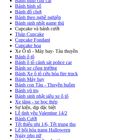
Bánh hình chữ cái
Bánh hình số
Bánh đồ chơi
Bánh theo nghề nghiệp
Bánh sinh nhật game thủ
Cupcake và bánh cưới
Tháp Cupcake
Cupcake Fondant
Cupcake hoa
Xe Ô tô - Máy bay- Tàu thuyền
Bánh ô tô
Bánh ô tô cảnh sát police car
Bánh xe công trường
Bánh Xe ô tô cứu hỏa fire truck
Bánh Máy bay
Bánh con Tàu - Thuyền buồm
Bánh vũ trụ
Bánh sinh nhật siêu xe ô tô
Xe tăng - xe bọc thép
Sự kiện, dịp đặc biệt
Lễ tình yêu Valentine 14/2
Bánh Cưới
Tết thiếu nhi 1/6, Tết trung thu
Lễ hội hóa trang Halloween
Ngày phụ nữ