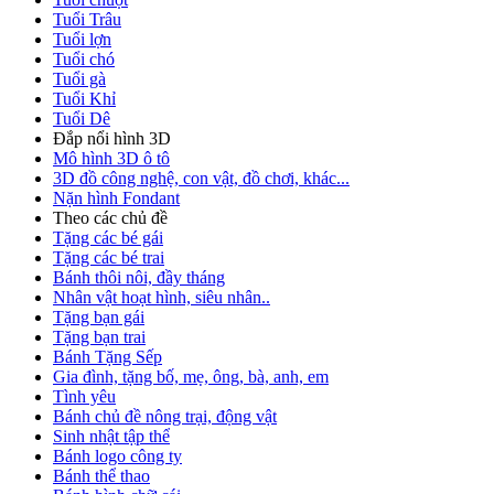
Tuổi Trâu
Tuổi lợn
Tuổi chó
Tuổi gà
Tuổi Khỉ
Tuổi Dê
Đắp nổi hình 3D
Mô hình 3D ô tô
3D đồ công nghệ, con vật, đồ chơi, khác...
Nặn hình Fondant
Theo các chủ đề
Tặng các bé gái
Tặng các bé trai
Bánh thôi nôi, đầy tháng
Nhân vật hoạt hình, siêu nhân..
Tặng bạn gái
Tặng bạn trai
Bánh Tặng Sếp
Gia đình, tặng bố, mẹ, ông, bà, anh, em
Tình yêu
Bánh chủ đề nông trại, động vật
Sinh nhật tập thể
Bánh logo công ty
Bánh thể thao