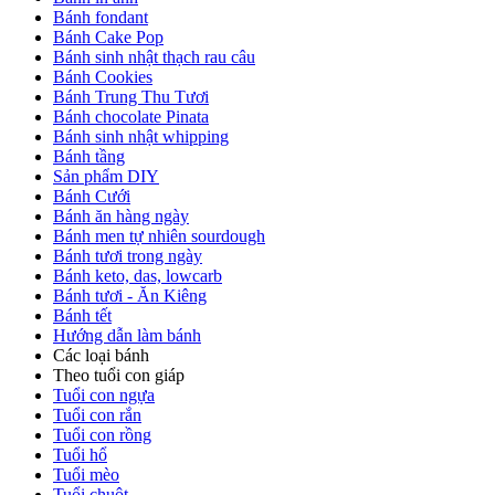
Bánh fondant
Bánh Cake Pop
Bánh sinh nhật thạch rau câu
Bánh Cookies
Bánh Trung Thu Tươi
Bánh chocolate Pinata
Bánh sinh nhật whipping
Bánh tầng
Sản phẩm DIY
Bánh Cưới
Bánh ăn hàng ngày
Bánh men tự nhiên sourdough
Bánh tươi trong ngày
Bánh keto, das, lowcarb
Bánh tươi - Ăn Kiêng
Bánh tết
Hướng dẫn làm bánh
Các loại bánh
Theo tuổi con giáp
Tuổi con ngựa
Tuổi con rắn
Tuổi con rồng
Tuổi hổ
Tuổi mèo
Tuổi chuột