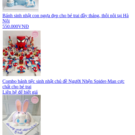
Bánh sinh nhật con ngựa đẹp cho bé trai đầy tháng, thôi nôi tại Hà
Nội
550.000VNĐ
Combo bánh tiệc sinh nhật chủ đề Người Nhện Spider-Man cực
chất cho bé trai
Liên hệ để biết giá