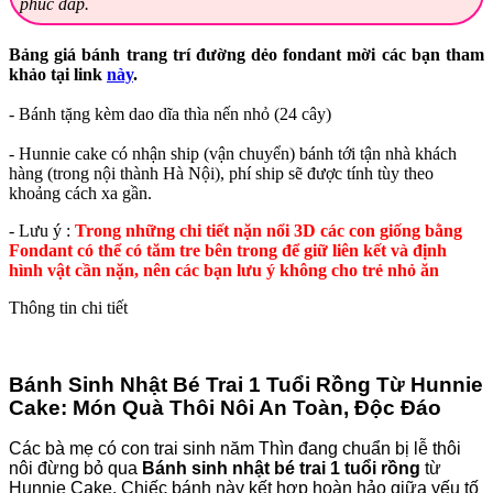
phúc đáp.
Bảng giá bánh trang trí đường dẻo fondant mời các bạn tham
khảo tại link
này
.
- Bánh tặng kèm dao dĩa thìa nến nhỏ (24 cây)
- Hunnie cake có nhận ship (vận chuyển) bánh tới tận nhà khách
hàng (trong nội thành Hà Nội), phí ship sẽ được tính tùy theo
khoảng cách xa gần.
- Lưu ý :
Trong những chi tiết nặn nổi 3D các con giống bằng
Fondant có thể có tăm tre bên trong để giữ liên kết và định
hình vật cần nặn, nên các bạn lưu ý không cho trẻ nhỏ ăn
Thông tin chi tiết
Bánh Sinh Nhật Bé Trai 1 Tuổi Rồng Từ Hunnie
Cake: Món Quà Thôi Nôi An Toàn, Độc Đáo
Các bà mẹ có con trai sinh năm Thìn đang chuẩn bị lễ thôi
nôi đừng bỏ qua
Bánh sinh nhật bé trai 1 tuổi rồng
từ
Hunnie Cake. Chiếc bánh này kết hợp hoàn hảo giữa yếu tố