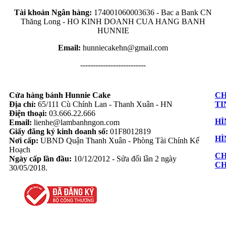
Tài khoản Ngân hàng:
174001060003636 -
Bac a Bank CN
Thăng Long -
HO KINH DOANH CUA HANG BANH
HUNNIE
Email:
hunniecakehn@gmail.com
--------------------------
Cửa hàng bánh Hunnie Cake
CH
Địa chỉ:
65/111 Cù Chính Lan - Thanh Xuân - HN
TI
Điện thoại:
03.666.22.666
HÌ
Email:
lienhe@lambanhngon.com
Giấy đăng ký kinh doanh số:
01F8012819
HÌ
Nơi cấp:
UBND Quận Thanh Xuân - Phòng Tài Chính Kế
Hoạch
CH
Ngày cấp lần đầu:
10/12/2012 - Sửa đổi lần 2 ngày
C
30/05/2018.