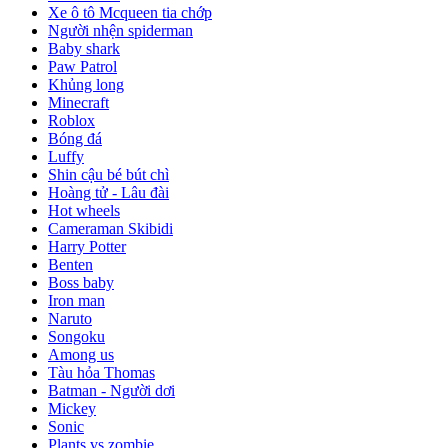
Xe ô tô Mcqueen tia chớp
Người nhện spiderman
Baby shark
Paw Patrol
Khủng long
Minecraft
Roblox
Bóng đá
Luffy
Shin cậu bé bút chì
Hoàng tử - Lâu đài
Hot wheels
Cameraman Skibidi
Harry Potter
Benten
Boss baby
Iron man
Naruto
Songoku
Among us
Tàu hỏa Thomas
Batman - Người dơi
Mickey
Sonic
Plants vs zombie