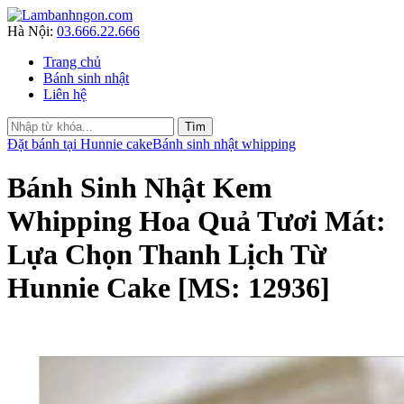
Hà Nội:
03.666.22.666
Trang chủ
Bánh sinh nhật
Liên hệ
Đặt bánh tại Hunnie cake
Bánh sinh nhật whipping
Bánh Sinh Nhật Kem
Whipping Hoa Quả Tươi Mát:
Lựa Chọn Thanh Lịch Từ
Hunnie Cake [MS: 12936]