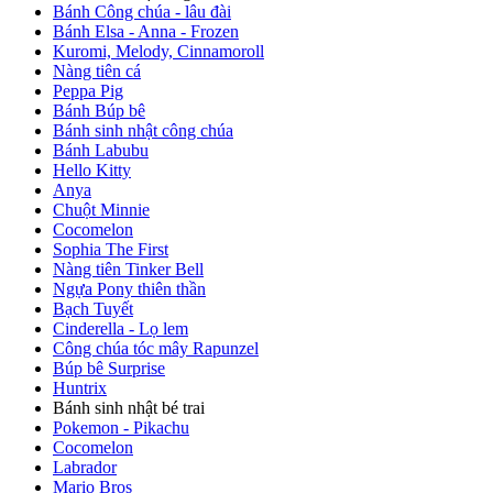
Bánh Công chúa - lâu đài
Bánh Elsa - Anna - Frozen
Kuromi, Melody, Cinnamoroll
Nàng tiên cá
Peppa Pig
Bánh Búp bê
Bánh sinh nhật công chúa
Bánh Labubu
Hello Kitty
Anya
Chuột Minnie
Cocomelon
Sophia The First
Nàng tiên Tinker Bell
Ngựa Pony thiên thần
Bạch Tuyết
Cinderella - Lọ lem
Công chúa tóc mây Rapunzel
Búp bê Surprise
Huntrix
Bánh sinh nhật bé trai
Pokemon - Pikachu
Cocomelon
Labrador
Mario Bros