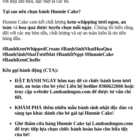
với mọi lứa tuổi, đặc biệt là các bé.
Tại sao nên chọn bánh Hunnie Cake?
Hunnie Cake cam kết chất lượng
kem whipping tươi ngon, an
toàn
và
hoa quả được tuyển chọn mỗi ngày
. Chúng tôi hiểu rằng,
đối với các mẹ bỉm sữa, chất lượng và sự an toàn luôn là ưu tiên
hàng đầu.
#BanhKemWhippedCream #BanhSinhNhatHoaQua
#BanhSinhNhatTươiMát #BanhÍtNgọt #HunnieCake
#BanhKemChoBe
Kêu gọi hành động (CTA):
ĐẶT BÁNH NGAY hôm nay để có chiếc bánh kem tươi
mát, an toàn cho bé yêu! Liên hệ hotline 0366622666 hoặc
truy cập website Lambanhngon.com để được tư vấn chi
tiết.
KHÁM PHÁ thêm nhiều mẫu bánh sinh nhật độc đáo và
sáng tạo khác dành cho bé gái tại Hunnie Cake!
Ghé thăm cửa hàng Hunnie Cake tại Lambanhngon.com
để trực tiếp lựa chọn chiếc bánh hoàn hảo cho bữa tiệc
của bé!