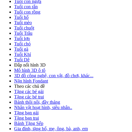
Tuổi con ngựa
Tuổi con rắn
Tuổi con rồng
Tuổi hổ
Tuổi mèo
Tuổi chuột
Tuổi Trâu
Tuổi lợn
Tuổi chó
Tuổi gà
Tuổi Khỉ
Tuổi Dê
Đắp nổi hình 3D
Mô hình 3D ô tô
3D đồ công nghệ, con vật, đồ chơi, khác...
Nặn hình Fondant
Theo các chủ đề
Tặng các bé gái
Tặng các bé trai
Bánh thôi nôi, đầy tháng
Nhân vật hoạt hình, siêu nhân..
Tặng bạn gái
Tặng bạn trai
Bánh Tặng Sếp
Gia đình, tặng bố, mẹ, ông, bà, anh, em