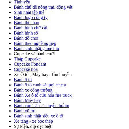
Tình yêu
Bánh chủ đề nông trại, động vật
Sinh nhật tập thể
Bánh logo công ty
Bánh thể thao
Bánh hình chữ cái
Bánh hình số
Bánh đồ chơi
Bánh theo nghề nghiệp
Bánh sinh nhật game thủ
Cupcake và bánh cưới
Tháp Cupcake
Cupcake Fondant
Cupcake hoa
Xe Ô tô - Máy bay- Tàu thuyền
Bánh ô tô
Bánh ô tô cảnh sát police car
Bánh xe công trường
Bánh Xe ô tô cứu hỏa fire truck
Bánh Máy bay
Bánh con Tàu - Thuyền buồm
Bánh vũ trụ
Bánh sinh nhật siêu xe ô tô
Xe tăng - xe bọc thép
Sự kiện, dịp đặc biệt