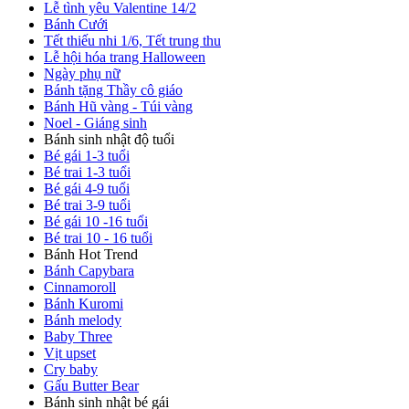
Lễ tình yêu Valentine 14/2
Bánh Cưới
Tết thiếu nhi 1/6, Tết trung thu
Lễ hội hóa trang Halloween
Ngày phụ nữ
Bánh tặng Thầy cô giáo
Bánh Hũ vàng - Túi vàng
Noel - Giáng sinh
Bánh sinh nhật độ tuổi
Bé gái 1-3 tuổi
Bé trai 1-3 tuổi
Bé gái 4-9 tuổi
Bé trai 3-9 tuổi
Bé gái 10 -16 tuổi
Bé trai 10 - 16 tuổi
Bánh Hot Trend
Bánh Capybara
Cinnamoroll
Bánh Kuromi
Bánh melody
Baby Three
Vịt upset
Cry baby
Gấu Butter Bear
Bánh sinh nhật bé gái