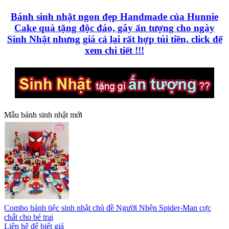
Bánh sinh nhật ngon đẹp
Handmade của Hunnie
Cake
quà tặng độc đáo, gây ấn tượng cho ngày
Sinh Nhật
nhưng giá cả lại rất hợp túi tiền, click để
xem chi tiết !!!
Mẫu bánh sinh nhật mới
Combo bánh tiệc sinh nhật chủ đề Người Nhện Spider-Man cực
chất cho bé trai
Liên hệ để biết giá