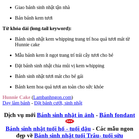
Giao bánh sinh nhật tận nhà
Bán bánh kem tươi
Từ khóa dài (long-tail keyword):
Bánh sinh nhật kem whipping trang trí hoa quả tươi mát từ
Hunnie cake
Mẫu bánh kem ít ngọt trang trí trái cây tươi cho bé
Đặt bánh sinh nhật chia múi vị kem whipping
Bánh sinh nhật tươi mát cho bé gái
Bánh kem hoa quả tươi an toàn cho sức khỏe
Hunnie Cake
(
Lambanhngon.com
)
Dạy làm bánh
-
Đặt bánh cưới, sinh nhật
Dịch vụ mới
Bánh sinh nhật in ảnh
-
Bánh fondant
Bánh sinh nhật tuổi hổ - tuổi dậu
- Các mẫu ngon
đẹp về
Bánh sinh nhật tuổi Trâu- tuổi sửu