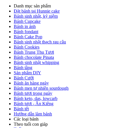
Danh mục sản phẩm
Đặt bánh tại Hunnie cake
Bánh sinh nhật, kỷ niệm
Bánh Cupcake
Bánh in ảnh
Bánh fondant
Bánh Cake Pop
Bánh sinh nhật thạch rau câu
Bánh Cookies
Bánh Trung Thu Tươi
Bánh chocolate Pinata
Bánh sinh nhật whipping
Bánh tầng
Sản phẩm DIY
Bánh Cưới
Bánh ăn hàng ngày
Bánh men tự nhiên sourdough
Bánh tươi trong ngày
Bánh keto, das, lowcarb
Bánh tươi - Ăn Kiêng
Bánh tết
Hướng dẫn làm bánh
Các loại bánh
Theo tuổi con giáp