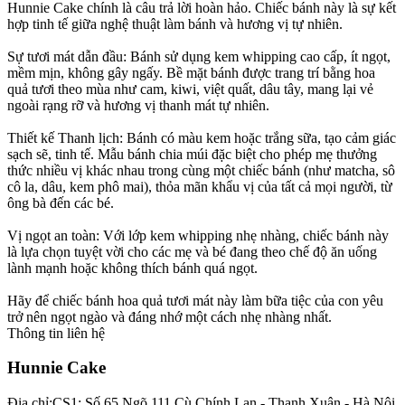
Hunnie Cake chính là câu trả lời hoàn hảo. Chiếc bánh này là sự kết
hợp tinh tế giữa nghệ thuật làm bánh và hương vị tự nhiên.
Sự tươi mát dẫn đầu: Bánh sử dụng kem whipping cao cấp, ít ngọt,
mềm mịn, không gây ngấy. Bề mặt bánh được trang trí bằng hoa
quả tươi theo mùa như cam, kiwi, việt quất, dâu tây, mang lại vẻ
ngoài rạng rỡ và hương vị thanh mát tự nhiên.
Thiết kế Thanh lịch: Bánh có màu kem hoặc trắng sữa, tạo cảm giác
sạch sẽ, tinh tế. Mẫu bánh chia múi đặc biệt cho phép mẹ thưởng
thức nhiều vị khác nhau trong cùng một chiếc bánh (như matcha, sô
cô la, dâu, kem phô mai), thỏa mãn khẩu vị của tất cả mọi người, từ
ông bà đến các bé.
Vị ngọt an toàn: Với lớp kem whipping nhẹ nhàng, chiếc bánh này
là lựa chọn tuyệt vời cho các mẹ và bé đang theo chế độ ăn uống
lành mạnh hoặc không thích bánh quá ngọt.
Hãy để chiếc bánh hoa quả tươi mát này làm bữa tiệc của con yêu
trở nên ngọt ngào và đáng nhớ một cách nhẹ nhàng nhất.
Thông tin liên hệ
Hunnie Cake
Địa chỉ:
CS1: Số 65 Ngõ 111 Cù Chính Lan - Thanh Xuân - Hà Nội