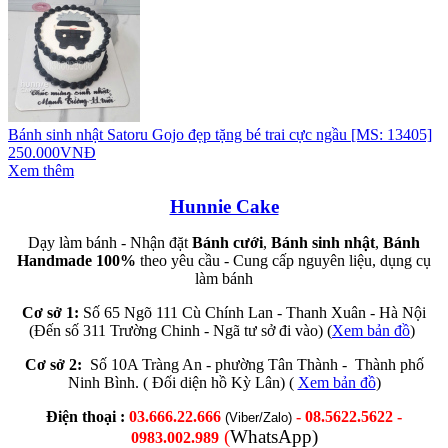
Bánh sinh nhật Satoru Gojo đẹp tặng bé trai cực ngầu [MS: 13405]
250.000VNĐ
Xem thêm
Hunnie Cake
Dạy làm bánh - Nhận đặt
Bánh cưới
,
Bánh sinh nhật
,
Bánh
Handmade 100%
theo yêu cầu - Cung cấp nguyên liệu, dụng cụ
làm bánh
Cơ sở 1:
Số 65 Ngõ 111 Cù Chính Lan - Thanh Xuân - Hà Nội
(Đến số 311 Trường Chinh - Ngã tư sở đi vào) (
Xem bản đồ
)
Cơ sở 2:
Số 10A Tràng An - phường Tân Thành - Thành phố
Ninh Bình. ( Đối diện hồ Kỳ Lân) (
Xem bản đồ
)
Điện thoại :
03.666.22.666
- 08.5622.5622 -
(Viber/Zalo)
(
WhatsApp)
0983.002.989