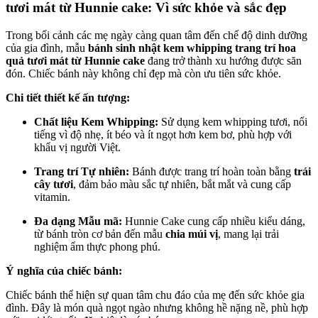
tươi mát từ Hunnie cake: Vì sức khỏe và sắc đẹp
Trong bối cảnh các mẹ ngày càng quan tâm đến chế độ dinh dưỡng
của gia đình, mẫu
bánh sinh nhật kem whipping trang trí hoa
quả tươi mát từ Hunnie cake
đang trở thành xu hướng được săn
đón. Chiếc bánh này không chỉ đẹp mà còn ưu tiên sức khỏe.
Chi tiết thiết kế ấn tượng:
Chất liệu Kem Whipping:
Sử dụng kem whipping tươi, nổi
tiếng vì độ nhẹ, ít béo và ít ngọt hơn kem bơ, phù hợp với
khẩu vị người Việt.
Trang trí Tự nhiên:
Bánh được trang trí hoàn toàn bằng
trái
cây tươi
, đảm bảo màu sắc tự nhiên, bắt mắt và cung cấp
vitamin.
Đa dạng Mẫu mã:
Hunnie Cake cung cấp nhiều kiểu dáng,
từ bánh tròn cơ bản đến mẫu
chia múi vị
, mang lại trải
nghiệm ẩm thực phong phú.
Ý nghĩa của chiếc bánh:
Chiếc bánh thể hiện sự quan tâm chu đáo của mẹ đến sức khỏe gia
đình. Đây là món quà ngọt ngào nhưng không hề nặng nề, phù hợp