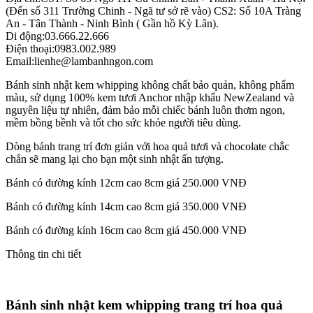
(Đến số 311 Trường Chinh - Ngã tư sở rẽ vào) CS2: Số 10A Tràng
An - Tân Thành - Ninh Bình ( Gần hồ Kỳ Lân).
Di động:
03.666.22.666
Điện thoại:
0983.002.989
Email:
lienhe@lambanhngon.com
Bánh sinh nhật kem whipping không chất bảo quản, không phẩm
màu, sử dụng 100% kem tươi Anchor nhập khẩu NewZealand và
nguyên liệu tự nhiên, đảm bảo mỗi chiếc bánh luôn thơm ngon,
mềm bồng bềnh và tốt cho sức khỏe người tiêu dùng.
Dòng bánh trang trí đơn giản với hoa quả tươi và chocolate chắc
chắn sẽ mang lại cho bạn một sinh nhật ấn tượng.
Bánh có đường kính 12cm cao 8cm giá 250.000 VNĐ
Bánh có đường kính 14cm cao 8cm giá 350.000 VNĐ
Bánh có đường kính 16cm cao 8cm giá 450.000 VNĐ
Thông tin chi tiết
Bánh sinh nhật kem whipping trang trí hoa quả